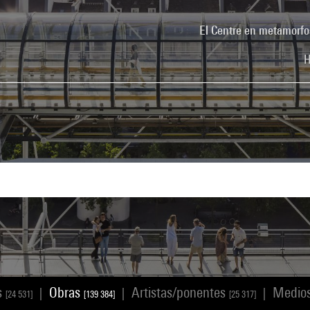
El Centre en metamorfo
H
s
Obras
Artistas/ponentes
Medio
|
|
|
[24 531]
[139 384]
[25 317]