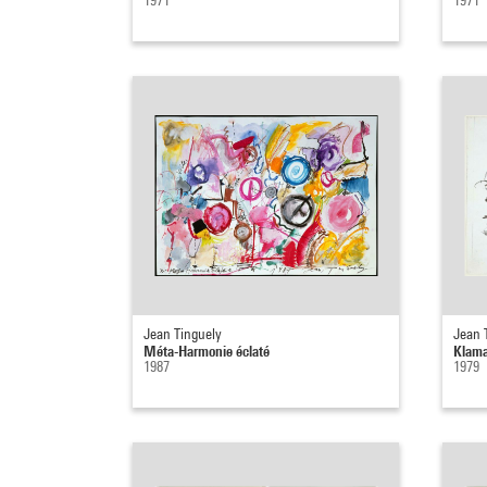
1971
1971
Jean Tinguely
Jean 
Méta-Harmonie éclaté
Klama
1987
1979