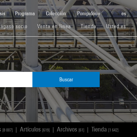
(current)
sis
Programa
Colección
Pompidou+
es
(current)
(current)
(current)
ágase socio
Venta en línea
Tienda
Usted es
Buscar
s
Artículos
Archivos
Tienda
|
|
|
[8 007]
[619]
[61]
[1 642]