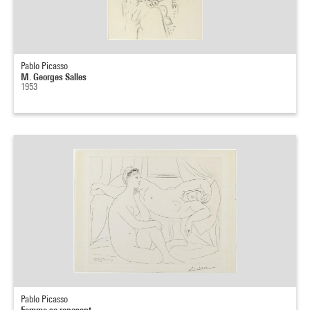
Pablo Picasso
M. Georges Salles
1953
Pablo Picasso
Femme se reposant