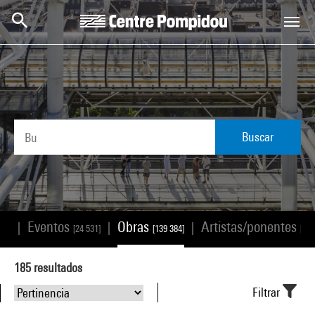
Skip to main content
Centre Pompidou
Buscar
Eventos
Obras
Artistas/ponentes
|
|
|
168]
[24 531]
[139 384]
[25 
185
resultados
Filtrar