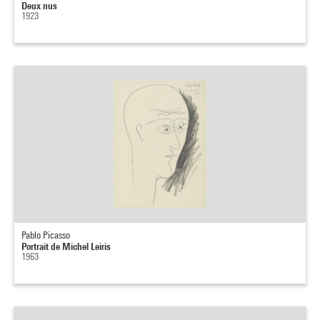
Deux nus
1923
Pablo Picasso
Portrait de Michel Leiris
1963