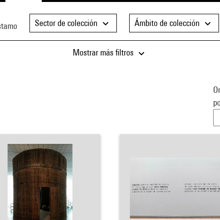
Sector de colección
Ámbito de colección
stamo
Mostrar más filtros
Or
po