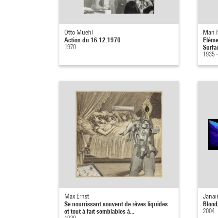
Otto Muehl
Man 
Action du 16.12.1970
Eléme
1970
Surfa
1935 
Max Ernst
Janai
Se nourrissant souvent de rêves liquides
Blood
et tout à fait semblables à...
2004
1929