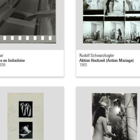
tar
Rudolf Schwarzkogler
e en Indochine
Aktion Hochzeit (Action Mariage)
1938
1965