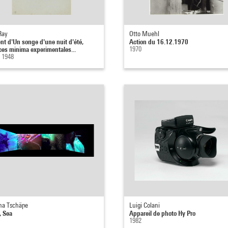
Ray
Otto Muehl
nt d'Un songe d'une nuit d'été,
Action du 16.12.1970
ces minima experimentales...
1970
- 1948
na Tschäpe
Luigi Colani
, Sea
Appareil de photo Hy Pro
1982