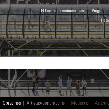
(current)
El Centre en metamorfosis
Programa
Hága
Obras
Artistas/ponentes
Medios
Artícul
|
|
|
|
[100]
[10]
[0]