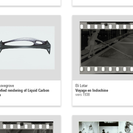
Lovegrove
Eli Lotar
fied rendering of Liquid Carbon
Voyage en Indochine
h
vers 1938