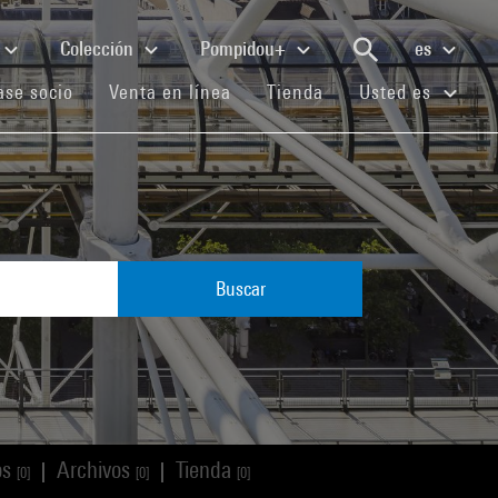
Colección
Pompidou+
es
(current)
(current)
(current)
se socio
Venta en línea
Tienda
Usted es
Buscar
os
Archivos
Tienda
|
|
[0]
[0]
[0]