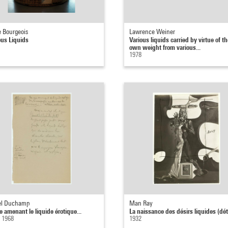
e Bourgeois
Lawrence Weiner
ous Liquids
Various liquids carried by virtue of th
own weight from various...
1978
el Duchamp
Man Ray
 amenant le liquide érotique...
La naissance des désirs liquides (dét
- 1968
1932