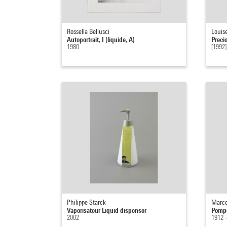
Rossella Bellusci
Louis
Autoportrait, I (liquide, A)
Preci
1980
[1992]
Philippe Starck
Marc
Vaporisateur Liquid dispenser
Pompe
2002
1912 