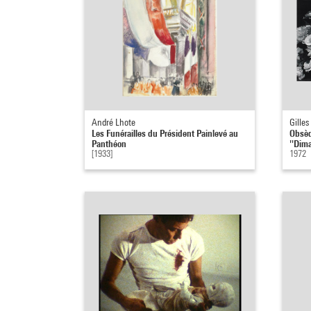
André Lhote
Gilles
Les Funérailles du Président Painlevé au
Obsèq
Panthéon
''Dima
[1933]
1972