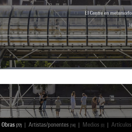
El Centre en metamorfo
H
Obras
Artistas/ponentes
Medios
Artículo
|
|
|
[77]
[14]
[0]