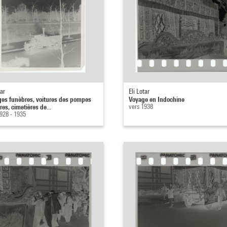
tar
Eli Lotar
ges funèbres, voitures des pompes
Voyage en Indochine
es, cimetières de...
vers 1938
928 - 1935