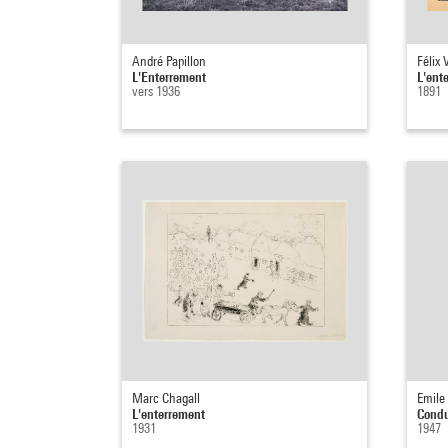
André Papillon
Félix 
L'Enterrement
L'ent
vers 1936
1891
Marc Chagall
Emile 
L'enterrement
Condu
1931
1947