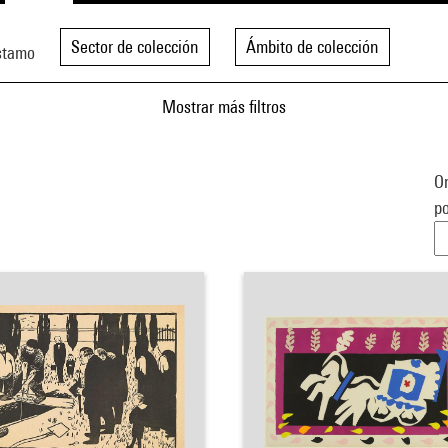
Sector de colección
Ámbito de colección
stamo
Mostrar más filtros
Or
po