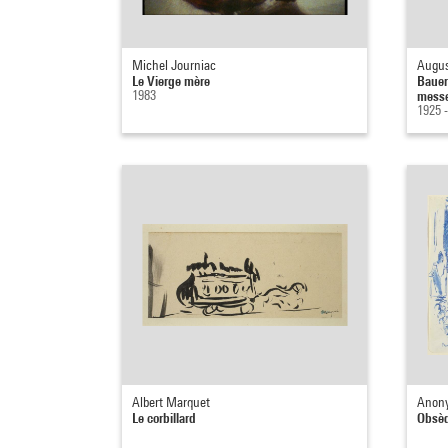
Michel Journiac
Augus
Le Vierge mère
Bauer
1983
mess
1925 
Albert Marquet
Anony
Le corbillard
Obsèq