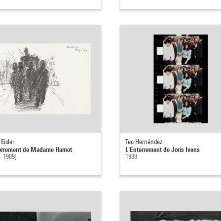
Eisler
Teo Hernández
errement de Madame Hamot
L'Enterrement de Joris Ivens
- 1989]
1988