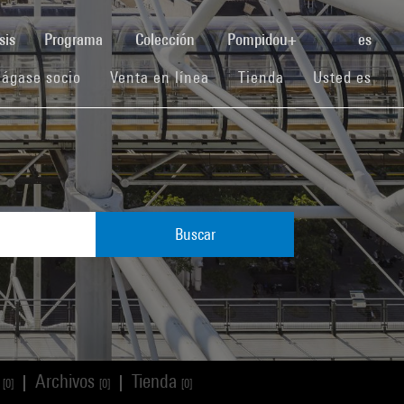
(current)
sis
Programa
Colección
Pompidou+
es
(current)
(current)
(current)
ágase socio
Venta en línea
Tienda
Usted es
Buscar
s
Archivos
Tienda
|
|
[0]
[0]
[0]