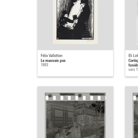
Félix Vallotton
Eli Lo
Le mauvais pas
Cortè
1893
funèbr
vers 1