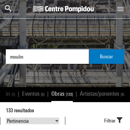
Skip to main content
Centre Pompidou
Buscar
ación
Eventos
Obras
Artistas/ponentes
|
|
|
|
[0]
[6]
[133]
[42]
133
resultados
Filtrar