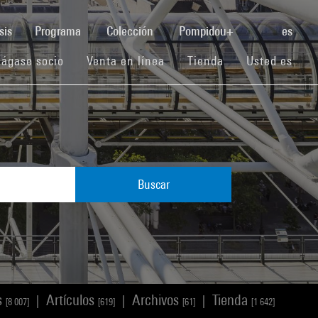
(current)
sis
Programa
Colección
Pompidou+
es
(current)
(current)
(current)
ágase socio
Venta en línea
Tienda
Usted es
Buscar
s
Artículos
Archivos
Tienda
|
|
|
[8 007]
[619]
[61]
[1 642]