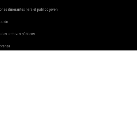
ones itinerantes para el público joven
gación
a los archivos públicos
 prensa