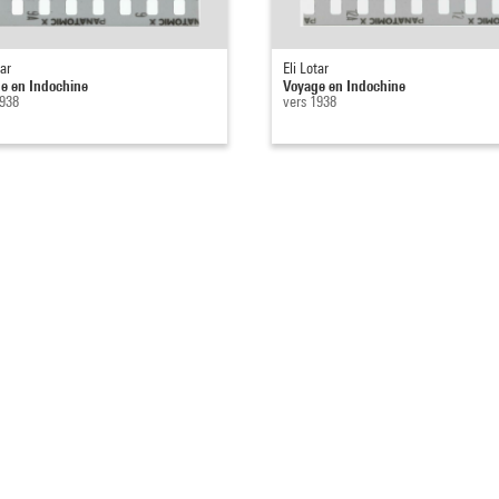
tar
Eli Lotar
e en Indochine
Voyage en Indochine
1938
vers 1938