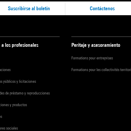
Suscribirse al boletín
Contáctenos
 a los profesionales
Peritaje y asesoramiento
Formations pour entreprises
zaciones
Formations pour les collectivités territor
s públicos y licitaciones
udes de préstamo y reproducciones
ciones y productos
es
res sociales