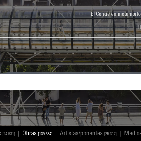
El Centre en metamorfo
H
s
Obras
Artistas/ponentes
Medio
|
|
|
[24 531]
[139 384]
[25 317]