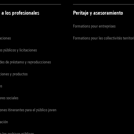
 a los profesionales
Peritaje y asesoramiento
Formations pour entreprises
zaciones
Formations pour les collectivités territor
s públicos y licitaciones
udes de préstamo y reproducciones
ciones y productos
es
res sociales
ones itinerantes para el público joven
gación
a los archivos públicos