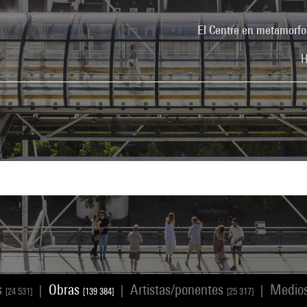
El Centre en metamorfo
H
s
Obras
Artistas/ponentes
Medio
|
|
|
[24 531]
[139 384]
[25 317]