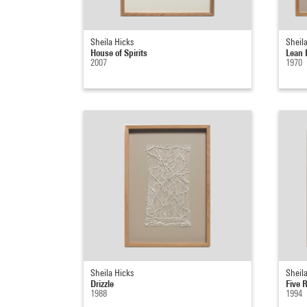
Sheila Hicks
Sheil
House of Spirits
Lean 
2007
1970
Sheila Hicks
Sheil
Drizzle
Five 
1988
1994