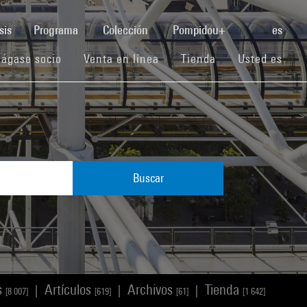
(current)
sis
Programa
Colección
Pompidou+
es
(current)
(current)
(current)
ágase socio
Venta en línea
Tienda
Usted es
Buscar
s
Artículos
Archivos
Tienda
|
|
|
[8 007]
[619]
[61]
[1 642]