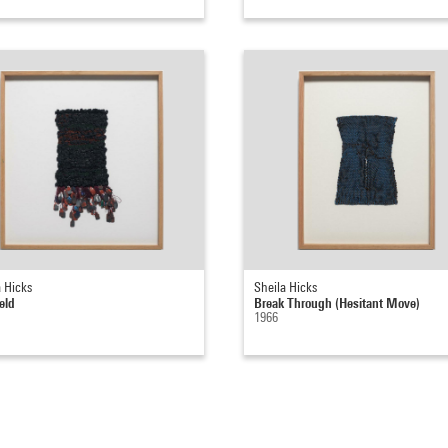
a Hicks
Sheila Hicks
eld
Break Through (Hesitant Move)
1966