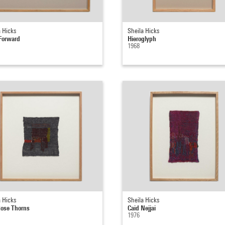
a Hicks
Sheila Hicks
Forward
Hieroglyph
1968
a Hicks
Sheila Hicks
Rose Thorns
Caid Nejjai
1976