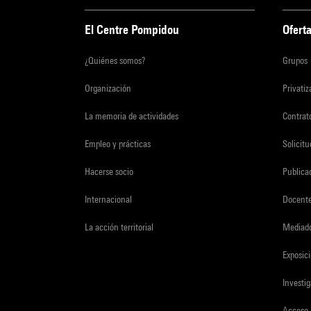
El Centre Pompidou
Oferta
¿Quiénes somos?
Grupos
Organización
Privati
La memoria de actividades
Contrato
Empleo y prácticas
Solicit
Hacerse socio
Publica
Internacional
Docent
La acción territorial
Mediado
Exposici
Investi
Acceso 