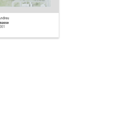
Andreu
masse
2001