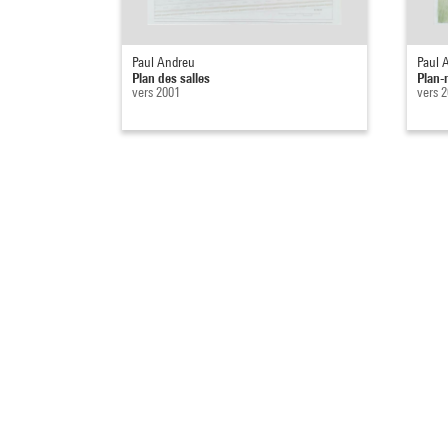
Paul Andreu
Paul 
Plan des salles
Plan-
vers 2001
vers 