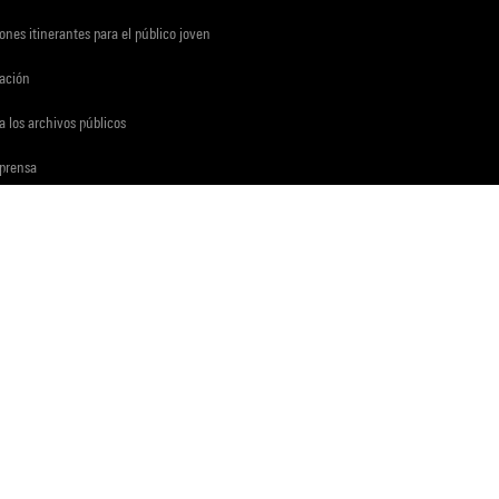
ones itinerantes para el público joven
gación
a los archivos públicos
 prensa