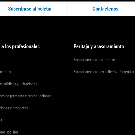
Suscribirse al boletín
Contáctenos
 a los profesionales
Peritaje y asesoramiento
Formations pour entreprises
zaciones
Formations pour les collectivités territor
s públicos y licitaciones
udes de préstamo y reproducciones
ciones y productos
es
res sociales