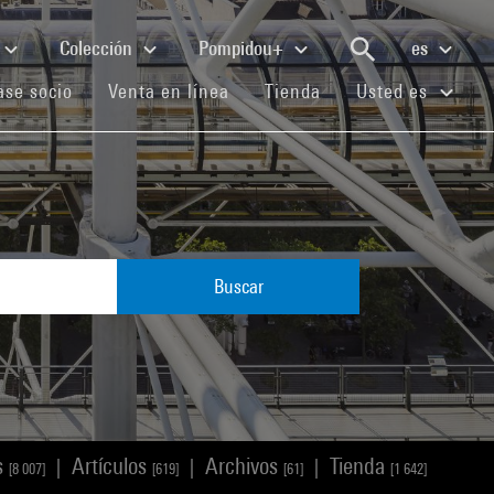
Colección
Pompidou+
es
(current)
(current)
(current)
se socio
Venta en línea
Tienda
Usted es
Buscar
s
Artículos
Archivos
Tienda
|
|
|
[8 007]
[619]
[61]
[1 642]