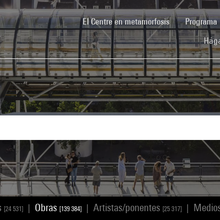
(current)
El Centre en metamorfosis
Programa
Hága
s
Obras
Artistas/ponentes
Medio
|
|
|
[24 531]
[139 384]
[25 317]