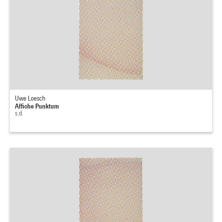
Uwe Loesch
Affiche Punktum
s.d.