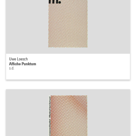
Uwe Loesch
Affiche Punktum
s.d.