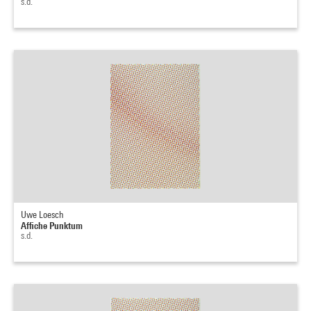
s.d.
Uwe Loesch
Affiche Punktum
s.d.