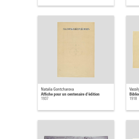
Natalia Gontcharova
Vassi
Affiche pour un centenaire d'édition
Bibli
1937
1918