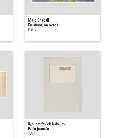
Marc Chagall
En avant, en avant
[1918]
Ilya Iossifovich Kabakov
Belle journée
1974