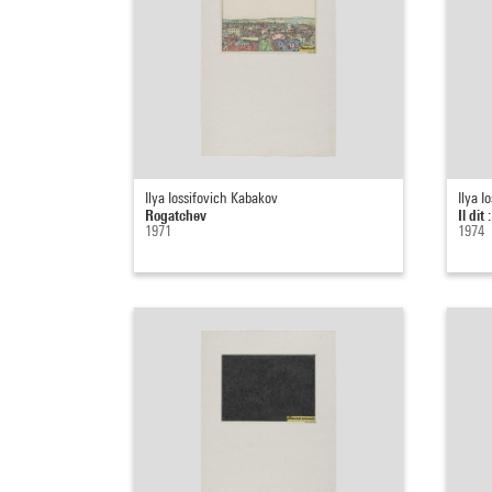
Ilya Iossifovich Kabakov
Ilya I
Rogatchev
Il dit :
1971
1974