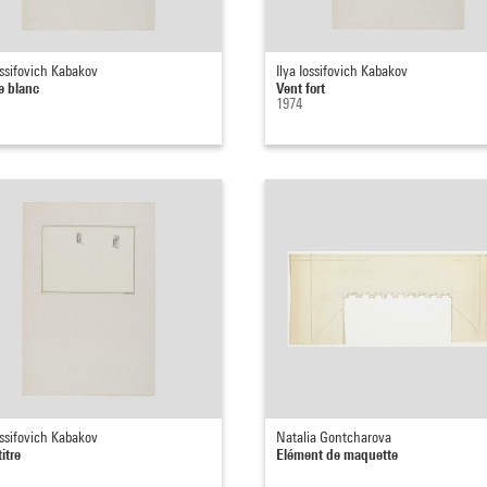
ossifovich Kabakov
Ilya Iossifovich Kabakov
 blanc
Vent fort
1974
ossifovich Kabakov
Natalia Gontcharova
itre
Elément de maquette