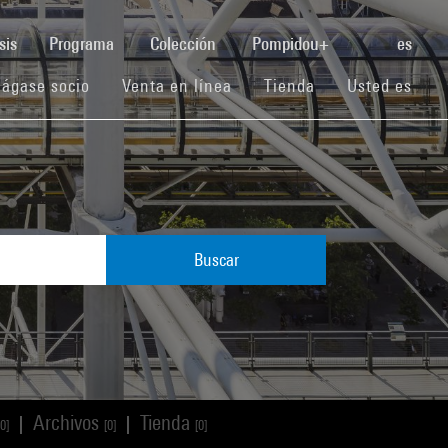
(current)
sis
Programa
Colección
Pompidou+
es
(current)
(current)
(current)
ágase socio
Venta en línea
Tienda
Usted es
Buscar
Archivos
Tienda
|
|
[0]
[0]
[0]