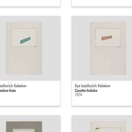
ossifovich Kabakov
Ilya Iossifovich Kabakov
mbre frais
Carotte fraîche
1974