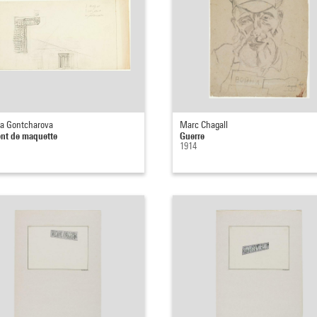
ia Gontcharova
Marc Chagall
nt de maquette
Guerre
1914