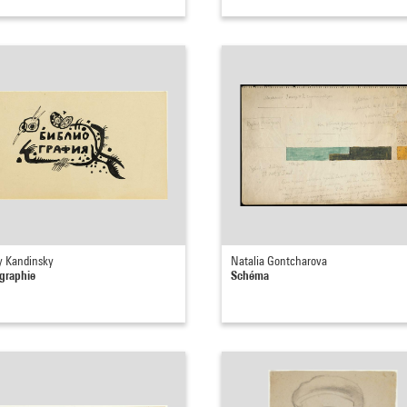
ly Kandinsky
Natalia Gontcharova
ographie
Schéma