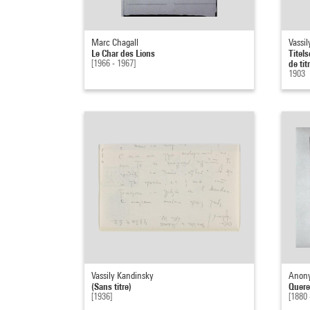
Marc Chagall
Vassi
Le Char des Lions
Titel
[1966 - 1967]
de tit
1903
Vassily Kandinsky
Anony
(Sans titre)
Quere
[1936]
[1880 