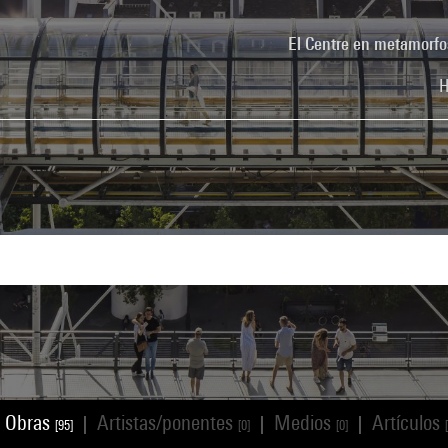
El Centre en metamorfo
H
Obras
Artistas/ponentes
Medios
Artículos
|
|
|
[95]
[0]
[0]