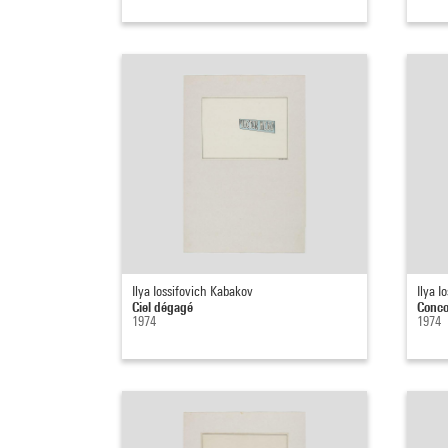
Ilya Iossifovich Kabakov
Ilya I
Ciel dégagé
Conco
1974
1974