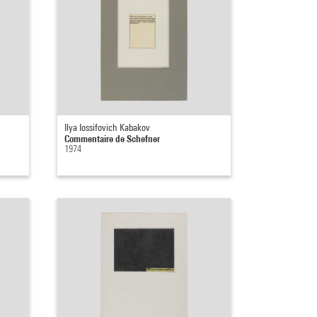
Ilya Iossifovich Kabakov
Commentaire de Schefner
1974