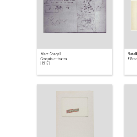
Marc Chagall
Natal
Croquis et textes
Eléme
[1917]