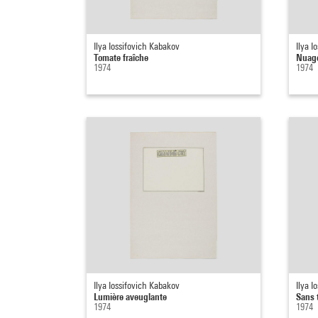
Ilya Iossifovich Kabakov
Ilya I
Tomate fraîche
Nuage
1974
1974
Ilya Iossifovich Kabakov
Ilya I
Lumière aveuglante
Sans t
1974
1974