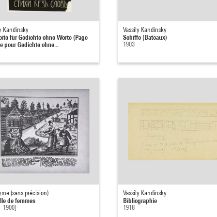
ly Kandinsky
Vassily Kandinsky
seite für Gedichte ohne Worte (Page
Schiffe (Bateaux)
re pour Gedichte ohne...
1903
me (sans précision)
Vassily Kandinsky
lle de femmes
Bibliographie
- 1900]
1918