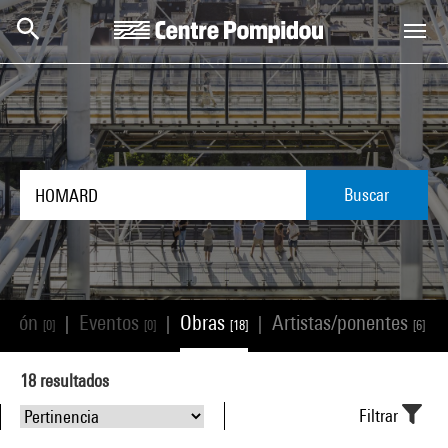
Skip to main content
Centre Pompidou
Buscar
ación
Eventos
Obras
Artistas/ponentes
|
|
|
|
[0]
[0]
[18]
[6]
18
resultados
Filtrar