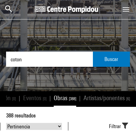
Skip to main content
Centre Pompidou
Buscar
ación
Eventos
Obras
Artistas/ponentes
|
|
|
|
[0]
[0]
[388]
[6]
388
resultados
Filtrar