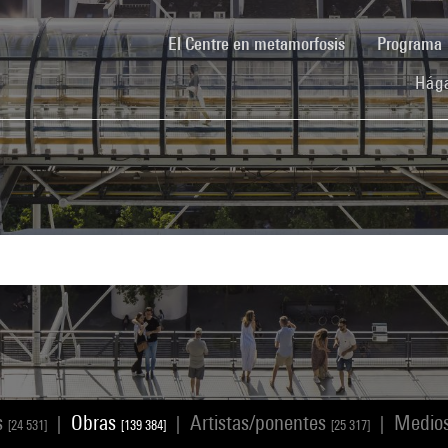
(current)
El Centre en metamorfosis
Programa
Hága
s
Obras
Artistas/ponentes
Medio
|
|
|
[24 531]
[139 384]
[25 317]