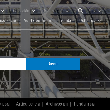
Colección
Pompidou+
es
(current)
(current)
(current)
se socio
Venta en línea
Tienda
Usted es
Buscar
s
Artículos
Archivos
Tienda
|
|
|
[8 007]
[619]
[61]
[1 642]