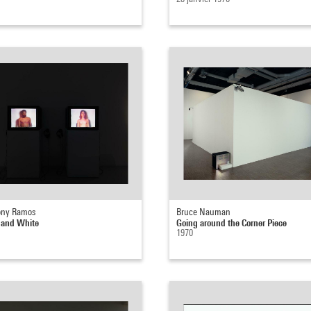
ony Ramos
Bruce Nauman
 and White
Going around the Corner Piece
1970