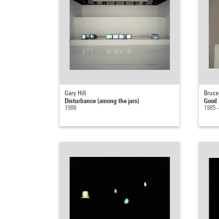
Gary Hill
Bruc
Disturbance (among the jars)
Good 
1988
1985 