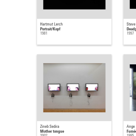
Hartmut Lerch
Stev
Portrait/Kopf
Deadp
1981
1997
Zineb Sedira
Ange 
Mother tongue
Fumé
2002
1995