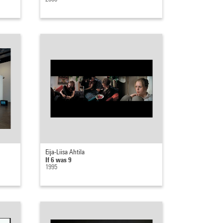
Eija-Liisa Ahtila
If 6 was 9
1995