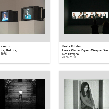
e Nauman
Rineke Dijkstra
Boy, Bad Boy,
I see a Woman Crying (Weeping Wo
- 1986
Tate Liverpool,
2009 - 2010