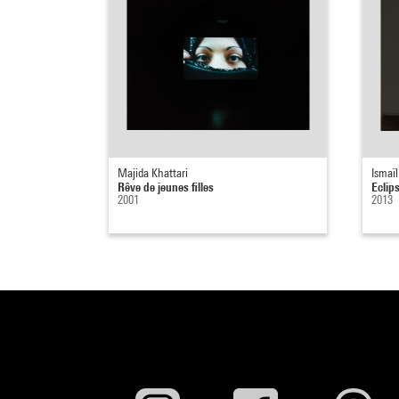
Majida Khattari
Ismaïl
Rêve de jeunes filles
Eclip
2001
2013