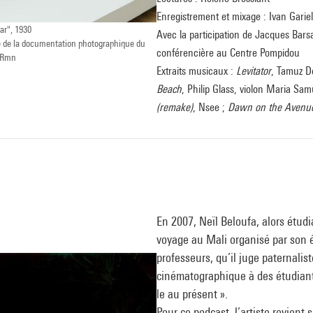
Enregistrement et mixage : Ivan Gariel
ar", 1930
Avec la participation de Jacques Bars
e de la documentation photographique du
conférencière au Centre Pompidou
sRmn
Extraits musicaux :
Levitator
, Tamuz D
Beach
, Philip Glass, violon Maria S
(remake)
, Nsee ;
Dawn on the Avenu
En 2007, Neïl Beloufa, alors étudia
voyage au Mali organisé par son é
professeurs, qu’il juge paternalis
cinématographique à des étudiants
le au présent ».
Pour ce podcast, l’artiste revient