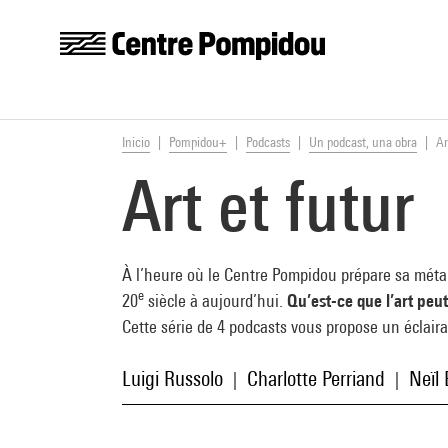
Centre Pompidou
Skip to main content
You are here:
Inicio
Pompidou+
Podcasts
Un podcast, una obra
Ar
Art et futur
À l’heure où le Centre Pompidou prépare sa métam
e
20
siècle à aujourd’hui.
Qu’est-ce que l’art peut
Cette série de 4 podcasts vous propose un éclairag
Luigi Russolo
Charlotte Perriand
Neïl 
|
|