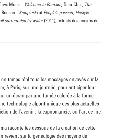
 Onyx Music ;
Welcome to Bamako
, Dem-Che ;
The
k Ronson ;
Kempinski
et
People's passion, lifestyle,
 all surrounded by water
(2011), extraits des œuvres de
 en temps réel tous les messages envoyés sur la
, à Paris, sur une journée, pour anticiper leur
sur un écran par une fumée colorée à la forme
une technologie algorithmique des plus actuelles
tion de l’avenir : la capnomancie, ou l’art de lire
jima raconte les dessous de la création de cette
on revient sur la généalogie des moyens de