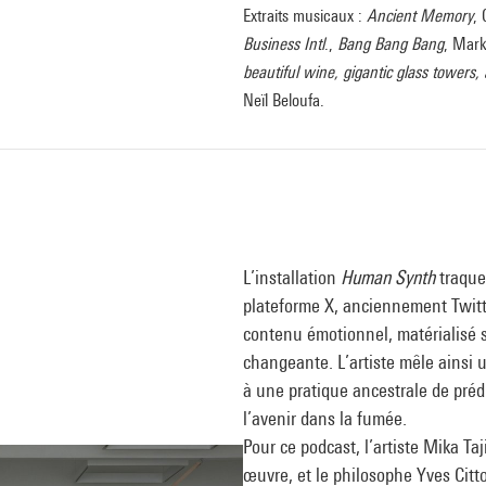
Extraits musicaux :
Ancient Memory
,
Business Intl
.,
Bang Bang Bang
, Mar
beautiful wine, gigantic glass towers,
Neïl Beloufa.
L’installation
Human Synth
traque
plateforme X, anciennement Twitter
contenu émotionnel, matérialisé 
changeante. L’artiste mêle ainsi 
à une pratique ancestrale de prédic
l’avenir dans la fumée.
Pour ce podcast, l’artiste Mika Ta
œuvre, et le philosophe Yves Citt