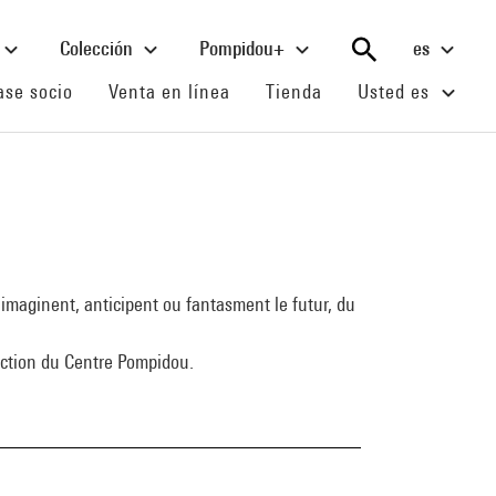
Colección
Pompidou+
es
(current)
(current)
(current)
se socio
Venta en línea
Tienda
Usted es
imaginent, anticipent ou fantasment le futur, du
lection du Centre Pompidou.