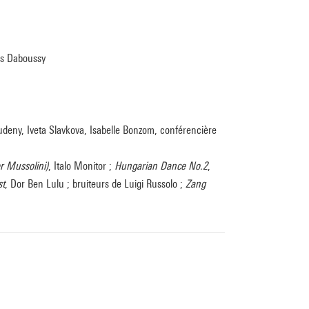
fus Daboussy
tudeny, Iveta Slavkova, Isabelle Bonzom, conférencière
er Mussolini)
, Italo Monitor ;
Hungarian Dance No.2
,
st
, Dor Ben Lulu ; bruiteurs de Luigi Russolo ;
Zang