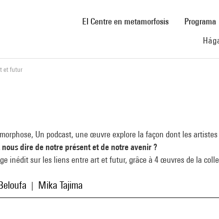
(current)
El Centre en metamorfosis
Programa
Hága
t et futur
orphose, Un podcast, une œuvre explore la façon dont les artistes 
 nous dire de notre présent et de notre avenir ?
e inédit sur les liens entre art et futur, grâce à 4 œuvres de la col
Beloufa
Mika Tajima
|