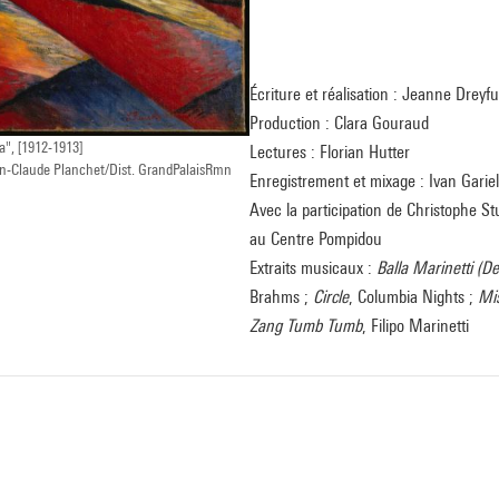
Écriture et réalisation : Jeanne Drey
Production : Clara Gouraud
a", [1912-1913]
Lectures : Florian Hutter
n-Claude Planchet/Dist. GrandPalaisRmn
Enregistrement et mixage : Ivan Gariel
Avec la participation de Christophe S
au Centre Pompidou
Extraits musicaux :
Balla Marinetti (D
Brahms ;
Circle
, Columbia Nights ;
Mi
Zang Tumb Tumb
, Filipo Marinetti