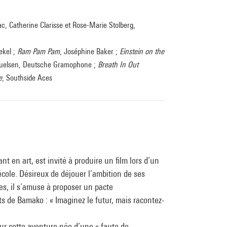
ac, Catherine Clarisse et Rose-Marie Stolberg,
ekel ;
Ram Pam Pam
, Joséphine Baker ;
Einstein on the
amuelsen, Deutsche Gramophone ;
Breath In Out
e
, Southside Aces
nt en art, est invité à produire un film lors d’un
cole. Désireux de déjouer l’ambition de ses
tes, il s’amuse à proposer un pacte
 de Bamako : « Imaginez le futur, mais racontez-
 sur cette aventure née d’une « faute de