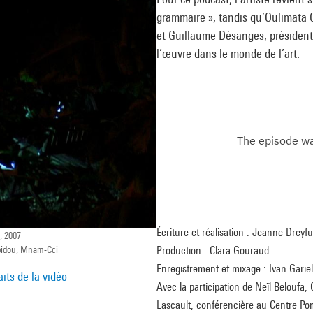
grammaire », tandis qu’Oulimata Gu
et Guillaume Désanges, président 
l’œuvre dans le monde de l’art.
Écriture et réalisation : Jeanne Drey
, 2007
mpidou, Mnam-Cci
Production : Clara Gouraud
Enregistrement et mixage : Ivan Gariel
aits de la vidéo
Avec la participation de Neïl Beloufa
Lascault, conférencière au Centre P