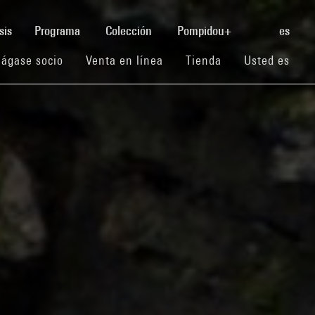
(current)
sis
Programa
Colección
Pompidou+
es
(current)
(current)
(current)
ágase socio
Venta en línea
Tienda
Usted es