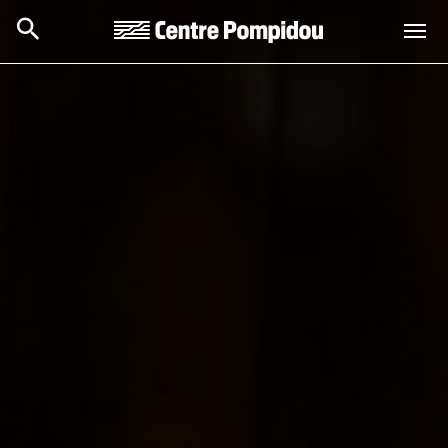
Skip to main content
Centre Pompidou