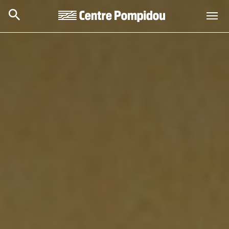
Skip to main content
Centre Pompidou