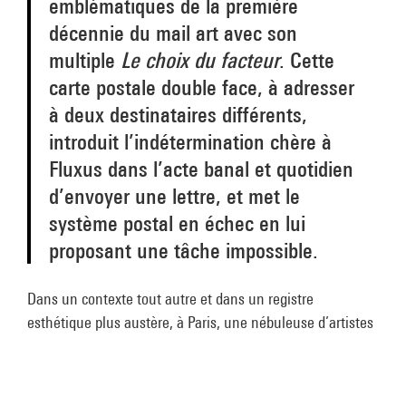
emblématiques de la première
décennie du mail art avec son
multiple
Le choix du facteur
. Cette
carte postale double face, à adresser
à deux destinataires différents,
introduit l’indétermination chère à
Fluxus dans l’acte banal et quotidien
d’envoyer une lettre, et met le
système postal en échec en lui
proposant une tâche impossible.
Dans un contexte tout autre et dans un registre
esthétique plus austère, à Paris, une nébuleuse d’artistes
conceptuels – Christian Boltanski, Bernard Borgeaud,
André Cadéré, Paul-Armand Gette, Jean Le Gac, Annette
Messager, Gina Pane, Sarkis et Jochen Gerz –