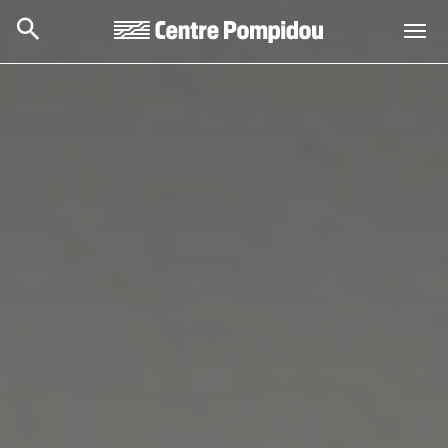
Skip to main content
Centre Pompidou