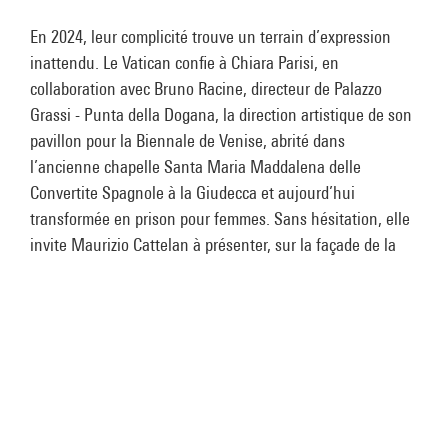
En 2024, leur complicité trouve un terrain d’expression
inattendu. Le Vatican confie à Chiara Parisi, en
collaboration avec Bruno Racine, directeur de Palazzo
Grassi - Punta della Dogana, la direction artistique de son
pavillon pour la Biennale de Venise, abrité dans
l’ancienne chapelle Santa Maria Maddalena delle
Convertite Spagnole à la Giudecca et aujourd’hui
transformée en prison pour femmes. Sans hésitation, elle
invite Maurizio Cattelan à présenter, sur la façade de la
chapelle, une fresque géante de ses pieds,
Father
, œuvre
qui s’inscrit dans une réflexion sur la transcendance.
Travailler avec Maurizio, c’est comme un
tango, dansé tout en déséquilibre du