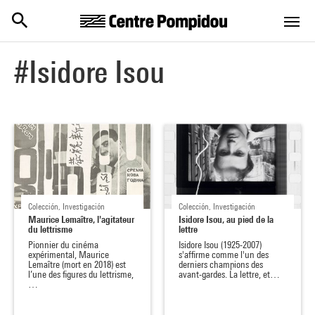
Centre Pompidou
Skip to main content
#Isidore Isou
Colección, Investigación
Colección, Investigación
Maurice Lemaître, l'agitateur
Isidore Isou, au pied de la
du lettrisme
lettre
Pionnier du cinéma
Isidore Isou (1925-2007)
expérimental, Maurice
s'affirme comme l'un des
Lemaître (mort en 2018) est
derniers champions des
l’une des figures du lettrisme,
avant-gardes. La lettre, et…
…