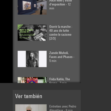
Alice Neel | Visite
d'exposition
- 12
min
Ouvrir la marche :
40 ans de lutte
contre le racisme
[2/3]
Zanele Muholi,
Faces and Phases
-
5 min
Frida Kahlo, The
Frame
- 2 min
Ver también
Entretien avec
Entretien avec Pedro
Vinciane Despret
Almodóvar
- 8 min