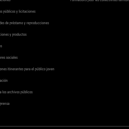
s públicos y licitaciones
udes de préstamo y reproducciones
ciones y productos
es
res sociales
ones itinerantes para el público joven
gación
a los archivos públicos
 prensa