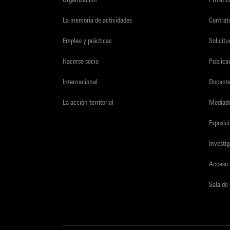
La memoria de actividades
Contrato
Empleo y prácticas
Solicit
Hacerse socio
Publica
Internacional
Docent
La acción territorial
Mediado
Exposici
Investi
Acceso 
Sala de