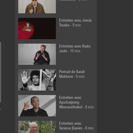
dans l'exposition
« Gilles Aillaud »…
- 5 min
Entretien avec Jonás
Trueba
- 9 min
Stephan
Crasneanscki et
Patti Smith | Visite
d'exposition
- 8 min
Entretien avec Radu
Jude
- 10 min
Dans les coulisses
avec Vimala Pons
-
10 min
Portrait de Sarah
Maldoror
- 6 min
Bertille Bak | Prix
Marcel Duchamp
Entretien avec
2023
- 4 min
Apichatpong
Weerasethakul
- 8 min
Entretien avec
Dans les coulisses
Terence Davies
- 8 min
de Noire
- 8 min