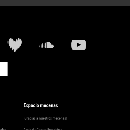
Entretien avec
Naomi Kawase
- 10
min
Dans les coulisses
avec Alexandra
Bachzetsis
- 26 min
Espacio mecenas
¡Gracias a nuestros mecenas!
iales
Amis du Centre Pompidou