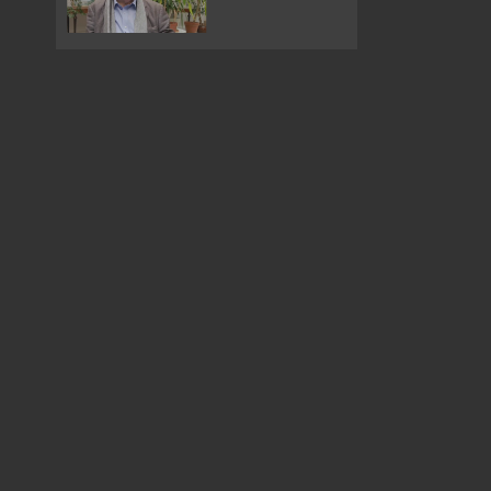
Entretien avec
Joanna Hogg
- 6
min
Shirley Jaffe | Visite
d'exposition
- 14
min
Rencontre entre
Alice Diop et
Rokhaya Diallo
Entretien avec Kelly
Reichardt
- 14 min