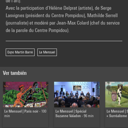
de l’art).
Avec la participation d’Hélène Delprat (artiste), de Serge
Lasvignes (président du Centre Pompidou), Mathilde Serrell
(journaliste) et modéré par Jean-Max Colard (chef du service
de la parole du Centre Pompidou).
Expo Martin Barré
Le Mensuel
Ver también
Le Mensuel | Paris noir
- 100
Le Mensuel | Spécial
Le Mensuel | 
min
Suzanne Valadon
- 96 min
« Surréalisme