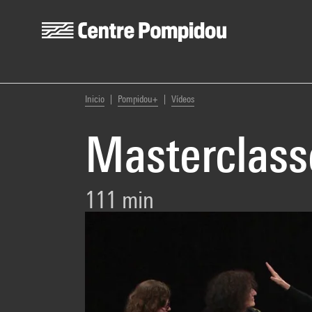
Centre Pompidou
Skip to main content
You are here:
Inicio
Pompidou+
Vídeos
Masterclass
111 min