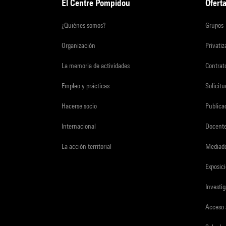
El Centre Pompidou
Oferta
¿Quiénes somos?
Grupos
Organización
Privati
La memoria de actividades
Contrato
Empleo y prácticas
Solicit
Hacerse socio
Publica
Internacional
Docent
La acción territorial
Mediado
Exposici
Investi
Acceso 