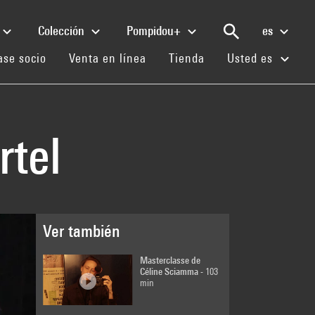
Colección
Pompidou+
es
(current)
(current)
(current)
se socio
Venta en línea
Tienda
Usted es
rtel
Ver también
Masterclasse de
Céline Sciamma
- 103
min