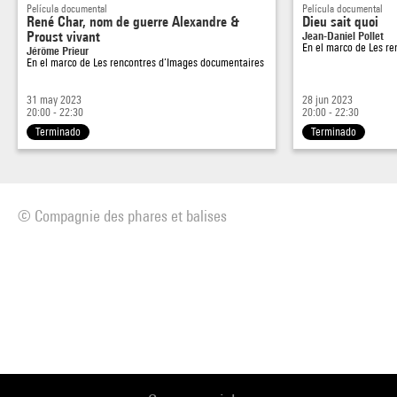
Película documental
Película documental
René Char, nom de guerre Alexandre &
Dieu sait quoi
Proust vivant
Jean-Daniel Pollet
En el marco de
Les re
Jérôme Prieur
En el marco de
Les rencontres d’Images documentaires
31 may 2023
28 jun 2023
20:00 - 22:30
20:00 - 22:30
Terminado
Terminado
© Compagnie des phares et balises