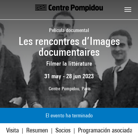
Skip to main content
Centre Pompidou
Película documental
Les rencontres d’Images
documentaires
Filmer la littérature
31 may - 28 jun 2023
Centre Pompidou, Paris
El evento ha terminado
Visita
Resumen
Socios
Programación asociada
|
|
|