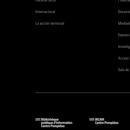
Hacerse socio
Publica
Internacional
Docent
La acción territorial
Mediado
Exposici
Investi
Acceso 
Sala de