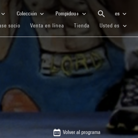
Colección
Pompidou+
es
(current)
(current)
(current)
se socio
Venta en línea
Tienda
Usted es
Volver al programa