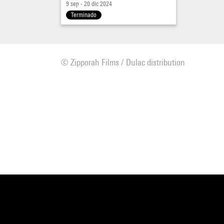
9 sep - 20 dic 2024
Terminado
© Zipporah Films / Dulac distribution