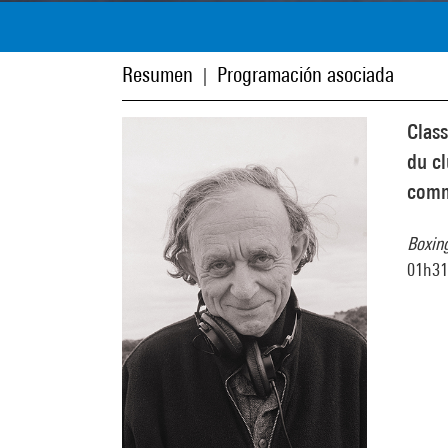
Resumen
Programación asociada
|
Class
du cl
commu
Boxin
01h31m