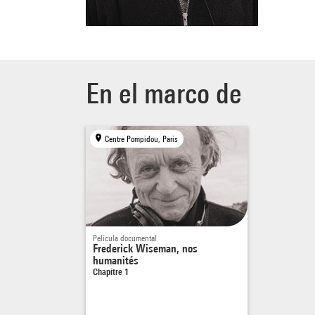
En el marco de
Centre Pompidou, Paris
Película documental
Frederick Wiseman, nos
humanités
Chapitre 1