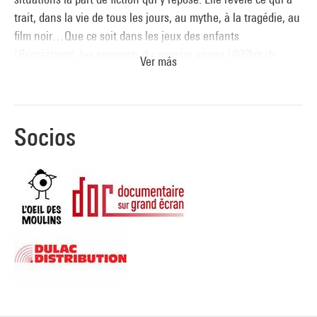
trait, dans la vie de tous les jours, au mythe, à la tragédie, au
film noir…Que ce soit dans les jeux des enfants
(
Récréations
), les serments du premier amour (
800km de
Ver más
différence - Romance
) ou les promesses de la petite
entreprise (
Coûte que coûte
). Avec ses protagonistes et leur
trajectoire, Claire Simon interroge notamment le pouvoir de
l’argent, la distinction sociale, les rapports genrés.
Socios
Pour formuler ces questions, la cinéaste choisit une unité de
lieu qui permet d’explorer en profondeur, de se concentrer, de
tisser des liens. De la Gare du Nord (
Géographie humaines
),
au bois de Vincennes (
Le bois dont les rêves sont faits
), elle
trouve une narration à travers ce qu’il y a de répétitif et
fragmentaire, en assumant la grande part d’aléatoire de ce
que peut lui offrir la réalité d’un espace, faisant confiance en
ce que l'inattendu lui réserve.