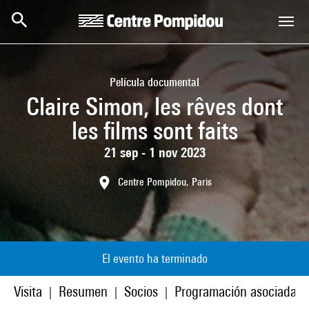
Skip to main content
Centre Pompidou
Película documental
Claire Simon, les rêves dont
les films sont faits
21 sep - 1 nov 2023
Centre Pompidou, Paris
El evento ha terminado
Visita
Resumen
Socios
Programación asociada
|
|
|