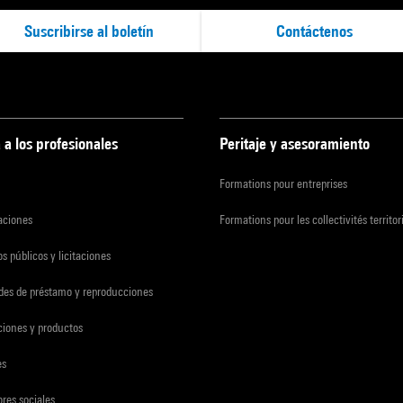
Suscribirse al boletín
Contáctenos
 a los profesionales
Peritaje y asesoramiento
Formations pour entreprises
zaciones
Formations pour les collectivités territor
s públicos y licitaciones
udes de préstamo y reproducciones
ciones y productos
es
res sociales