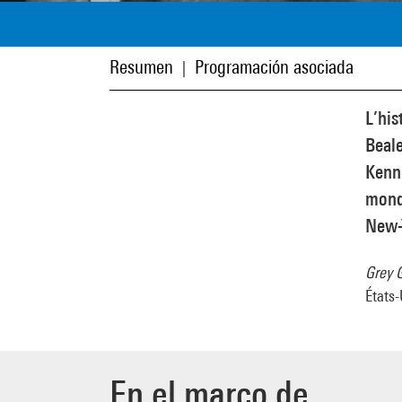
Resumen
Programación asociada
|
L’his
Beale
Kenne
monde
New-
Grey 
États-
En el marco de