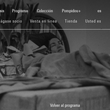
(current)
sis
Programa
Colección
Pompidou+
es
(current)
(current)
(current)
ágase socio
Venta en línea
Tienda
Usted es
Volver al programa