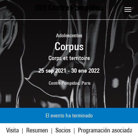
Skip to main content
Centre Pompidou
Adolescentes
Corpus
Corps et territoire
25 sep 2021 - 30 ene 2022
Centre Pompidou, Paris
El evento ha terminado
Visita
Resumen
Socios
Programación asociada
|
|
|