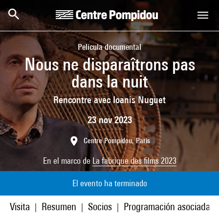
Skip to main content
Centre Pompidou
Película documental
Nous ne disparaîtrons pas
dans la nuit
Rencontre avec Ioanis Nuguet
23 nov 2023
Centre Pompidou, Paris
En el marco de
La fabrique des films 2023
El evento ha terminado
Visita
Resumen
Socios
Programación asociada
|
|
|