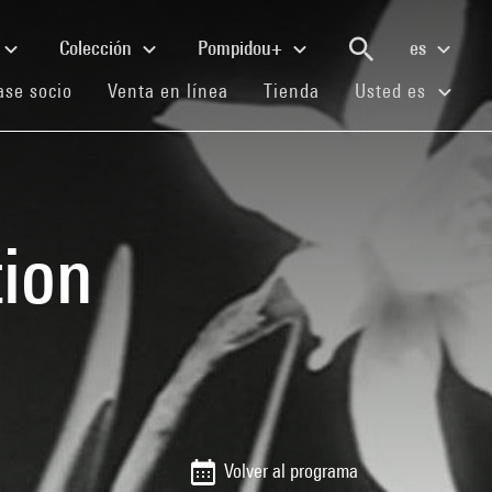
Colección
Pompidou+
es
(current)
(current)
(current)
se socio
Venta en línea
Tienda
Usted es
tion
Volver al programa