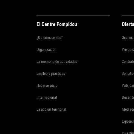
El Centre Pompidou
Oferta
¿Quiénes somos?
Grupos
Organización
Privati
La memoria de actividades
Contrato
Empleo y prácticas
Solicit
Hacerse socio
Publica
Internacional
Docent
La acción territorial
Mediado
Exposici
Investi