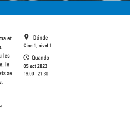
Dónde
ma et
Cine 1, nivel 1
e.
ù les
Quando
e, le
05 oct 2023
ets se
19:00 - 21:30
s,
la