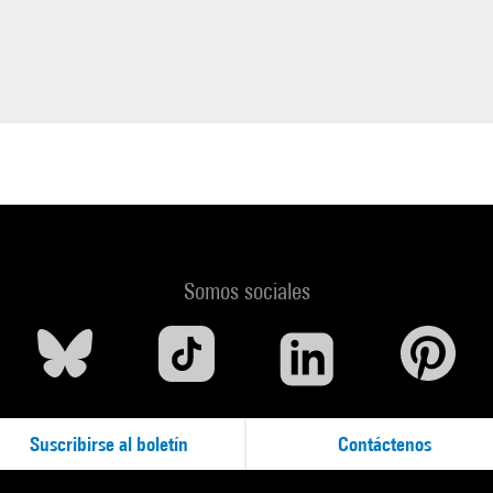
nd Queneau en forme de poème pastiche en alexandrins.
ésence de
Béatrice de Pastre
(directrice adjointe du patrimoine
tographique et directrice des collections du CNC) et de
Simone Ap
e de service du laboratoire de restauration du CNC - sous réserve)
tenariat avec la
Direction du patrimoine du CNC
(Centre national d
a et de l'image animée)
Somos sociales
Suscribirse al boletín
Contáctenos