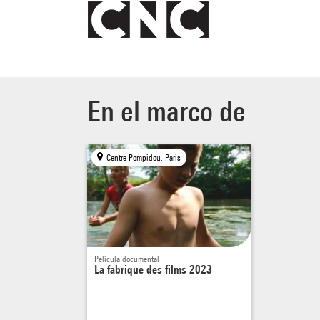
médiat
Pour r
France
En el marco de
On doi
Coma
France
Centre Pompidou, Paris
La Gir
France
L'hist
qui la
Película documental
Le Cha
La fabrique des films 2023
France
Les us