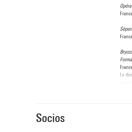
Opérat
France
Sépara
France
Bryoz
Format
France
Le dés
Jean 
afin d
compr
Lieux
Socios
France
Exempl