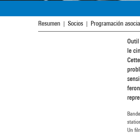
Resumen
Socios
Programación asoci
|
|
Outil
le c
Cette
probl
sensi
fero
repre
Bandes
statio
Un fil