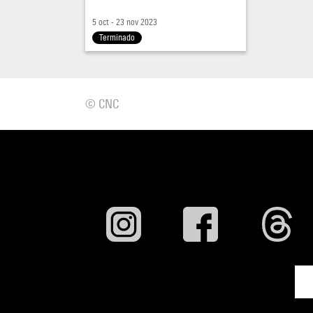
Raymo
5 oct - 23 nov 2023
Terminado
En pr
cinéma
(cheff
© CNC
En par
ciném