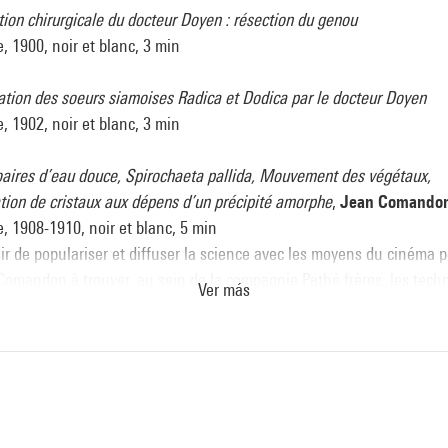
ion chirurgicale du docteur Doyen : résection du genou
, 1900, noir et blanc, 3 min
tion des soeurs siamoises Radica et Dodica par le docteur Doyen
, 1902, noir et blanc, 3 min
oaires d’eau douce, Spirochaeta pallida, Mouvement des végétaux,
ion de cristaux aux dépens d’un précipité amorphe
,
Jean Comando
, 1908-1910, noir et blanc, 5 min
ir de populariser et diffuser la science avec les moyens du cinéma 
Comandon à trouver, au sein de la compagnie Pathé frères, les tech
Ver más
e détecter l’infiniment petit, pour l’observer, mieux le connaître et
endre.
 géométriques
,
Marc Cantagrel
, 1950, noir et blanc, 15 min
es de lieux géométriques faisant intervenir les propriétés de la