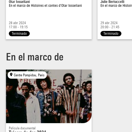
Otar Iosseliani
Julie Bertuccelli
En el marco de
Histoires et contes d'Otar Iosseliani
En el marco de
Histoi
28 abr 2024
29 abr 2024
17:00 - 19:15
20:00 - 21:45
Terminado
Terminado
En el marco de
Centre Pompidou, Paris
Película documental