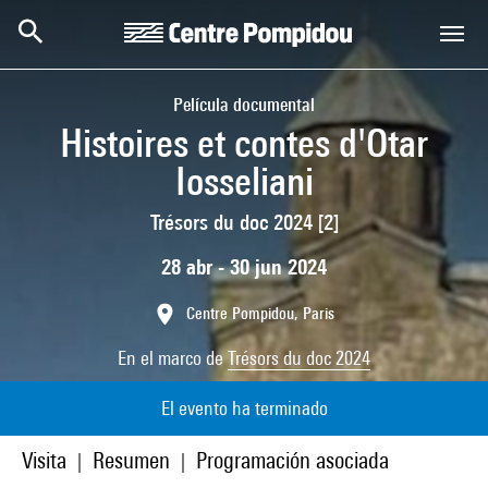
Skip to main content
Centre Pompidou
Película documental
Histoires et contes d'Otar
Iosseliani
Trésors du doc 2024 [2]
28 abr - 30 jun 2024
Centre Pompidou, Paris
En el marco de
Trésors du doc 2024
El evento ha terminado
Visita
Resumen
Programación asociada
|
|