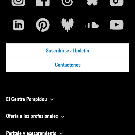
Paris (2006-2015). De même, depuis la réalisation du duo
Piano-Rogers, de grands noms de l’architecture
internationale ont signé des édifices remarqués dans la
région parisienne : Oscar Niemeyer, Tadao Ando, Frank Gehry,
Rem Koolhaas, SANAA et MAD Architects.
Suscribirse al boletín
Contáctenos
El Centre Pompidou
Oferta a los profesionales
Peritaje y asesoramiento