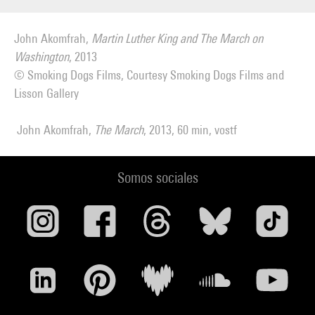
John Akomfrah,
Martin Luther King and The March on
Washington
, 2013
© Smoking Dogs Films, Courtesy Smoking Dogs Films and
Lisson Gallery
John Akomfrah,
The March
, 2013, 60 min, vostf
Somos sociales