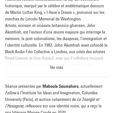
historique, marqué par le célèbre et emblématique discours
de Martin Luther King, « I Have a Dream », prononcé sur les
marches du Lincoln Memorial de Washington.
Artiste, écrivain et cinéaste britannico-ghanéen, John
Akomfrah, est l'auteur d'une œuvre majeure qui interroge la
mémoire, le post-colonialisme, les diasporas, l’immigration et
l’identité culturelle. En 1982, John Akomfrah avait cofondé le
Black Audio Film Collective à Londres, aux côtés des artistes
David Lawson et Lina Gopaul, avec qui il collabore toujours
aujourd’hui. Connu en France dès son premier essai
Ver más
documentaire sur les émeutes de Birmingham et de Londres,
Handsworth Songs
(1986, 61 min), il a depuis réalisé plus de
vingt films, présentés dans les musées du monde entier, les
Séance présentée par
Maboula Soumahoro
, actuellement
salles de cinéma et à la télévision britannique. En 2024, il est
Fellow
à l’Institute for Ideas and Imagination, Columbia
le commissaire du Pavillon britannique à la Mostra de Venise.
University (Paris), et autrice notamment de
Le Triangle et
l’Hexagone
, réflexions sur une identité noire, qui a reçu le
prix littéraire Maryse Condé en 2020.