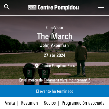
Skip to main content
Centre Pompidou
Cine/Video
The March
John Akomfrah
27 abr 2024
Centre Pompidou, Paris
En el marco de
Comment vivre maintenant ?
El evento ha terminado
Visita
Resumen
Socios
Programación asociada
|
|
|