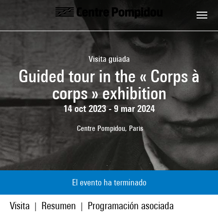
Skip to main content
Centre Pompidou
Visita guiada
Guided tour in the « Corps à
corps » exhibition
14 oct 2023 - 9 mar 2024
Centre Pompidou, Paris
El evento ha terminado
Visita
Resumen
Programación asociada
|
|