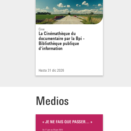
Et c’e
présen
que t
mieux
Cine
Salda
La Cinémathèque du
documentaire par la Bpi -
qui r
Bibliothèque publique
Monni
d'information
poéte
Bishop
Hasta 31 dic 2026
À trav
ce ges
l’orga
Medios
“Wome
qui, s
public
affirm