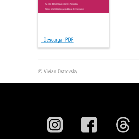
nous 
En me 
et de 
avec d
Descargar PDF
Ciné-F
d’Euro
des ré
appar
© Vivian Ostrovsky
amies,
synon
propr
comme
vie", 
J’ai t
à mett
pu ren