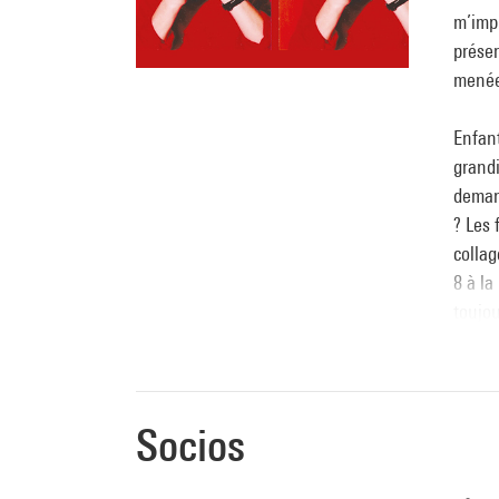
m’impr
préser
menée
Enfant
grandi
deman
? Les 
collag
8 à la
toujou
atouts
et tou
consta
l’inco
Socios
Tu pos