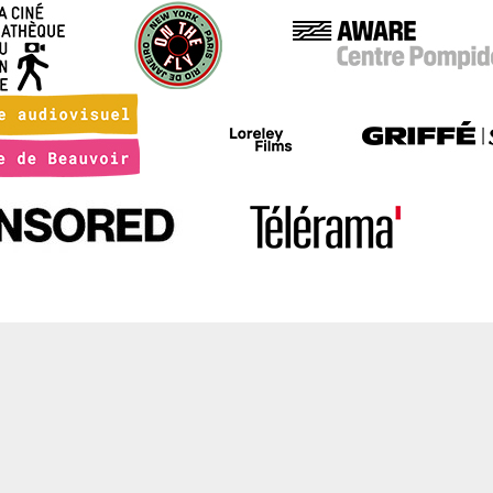
irent autrement, teintées d’une ironie lucide ou d’une nostalgie qui
ne.Tu observes les gens avec une distance mêlée de tendresse.
tement, tu prends sur le vif. C’est une poésie qui échappe, composé
leur d’une lumière ou le sourire que provoque l’absurde de nos
toires. Mais il n’y a pas que l’espèce humaine qui attire ton attentio
ouvent, tu fais la part belle aux bêtes qui, sans parole, racontent ta
s, et en disent long sur nous.
r de tes œuvres, il y a la liberté de tes mouvements, qui te rend si
issable, ton besoin d’expérimenter constamment, qui élargit l’horiz
les. Il y a la nécessité de la fabrication bricolée, ludique, la résistan
ormatage. Il y a surtout le plaisir de créer des liens : ceux que tu inv
e temps, en résonance ou en décalage, entre l’image et le son, nou
nt dans un jeu de piste entre citations cinématographiques et référ
les. Sans oublier les liens qui se tissent au sein de la famille et de
tié…