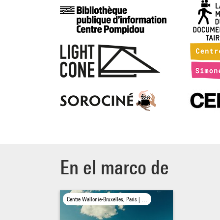
s’écla
déton
Discrè
la cha
trajec
bien s
d’elle
Au cœu
insais
possib
tout f
dans l
En el marco de
invita
musica
l’ami
Centre Wallonie-Bruxelles, Paris | Forum des images, Paris | mk2 bibliothèque × Centre Pompidou, Paris