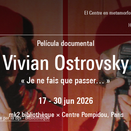
El Centre en metamorfo
H
Película documental
Vivian Ostrovsky
« Je ne fais que passer… »
17 - 30 jun 2026
mk2 bibliothèque × Centre Pompidou, Paris
par la Bpi - Bibliothèque