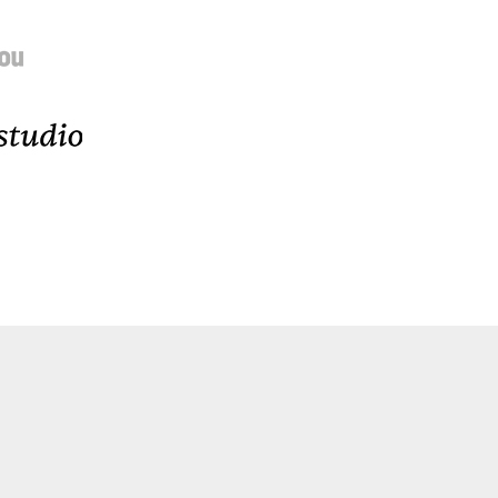
e par
n, et
nt
on des
ce à
entes,
s
ences