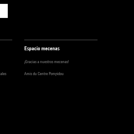
t To
es
jouer
s
ettre.
Espacio mecenas
se crée
u, te
¡Gracias a nuestros mecenas!
al
iales
Amis du Centre Pompidou
contre
tu
logue.