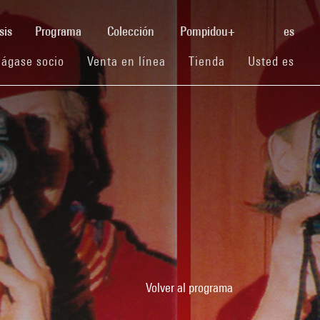
(current)
sis
Programa
Colección
Pompidou+
es
(current)
(current)
(current)
ágase socio
Venta en línea
Tienda
Usted es
Volver al programa