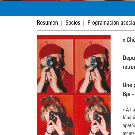
Resumen
Socios
Programación asoci
|
|
« Chè
Depui
retro
Une 
Bpi -
« À l’
fémin
épatée
momen