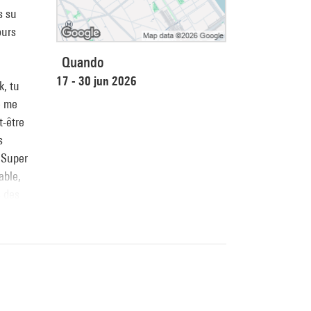
s su
ours
Quando
17 - 30 jun 2026
k, tu
e me
t-être
s
 Super
able,
s des
ez toi
ans
s