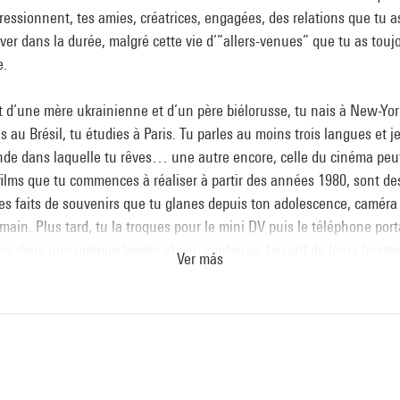
essionnent, tes amies, créatrices, engagées, des relations que tu a
ver dans la durée, malgré cette vie d’”allers-venues” que tu as touj
.
 d’une mère ukrainienne et d’un père biélorusse, tu nais à New-Yor
s au Brésil, tu étudies à Paris. Tu parles au moins trois langues et j
de dans laquelle tu rêves… une autre encore, celle du cinéma peu
films que tu commences à réaliser à partir des années 1980, sont de
es faits de souvenirs que tu glanes depuis ton adolescence, caméra
 main. Plus tard, tu la troques pour le mini DV puis le téléphone port
rs dans une optique légère et peu coûteuse, faisant de leurs limite
Ver más
. Tu te fais passante aux quatre coins du monde, à la fois partout ch
jours étrangère. Tu t’en amuses, ton regard montre cet étonnement
nt face au familier et avec toi, on saute dans le quotidien comme d
nnu.
es tes yeux bleus limpides sur les choses les plus ordinaires et elle