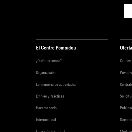
Johan
Be
), 
colle
ce rôl
récent
El Centre Pompidou
Oferta
L’insp
autour
¿Quiénes somos?
Grupos
passer
Organización
Privati
d’art
autour
La memoria de actividades
Contrato
apport
Empleo y prácticas
Solicit
audiov
Light 
Hacerse socio
Publica
accomp
Internacional
Docent
expéri
La acción territorial
Mediado