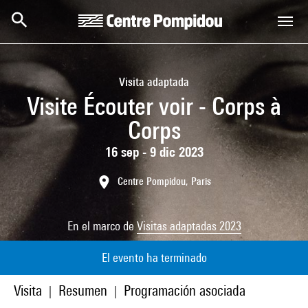
Skip to main content
Centre Pompidou
Visita adaptada
Visite Écouter voir - Corps à
Corps
16 sep - 9 dic 2023
Centre Pompidou, Paris
En el marco de
Visitas adaptadas 2023
El evento ha terminado
Visita
Resumen
Programación asociada
|
|