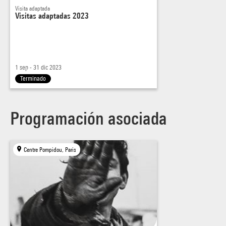
Visita adaptada
Visitas adaptadas 2023
1 sep - 31 dic 2023
Terminado
Programación asociada
Centre Pompidou, Paris