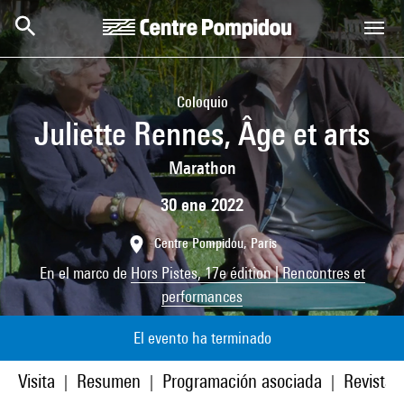
Skip to main content
Centre Pompidou
Coloquio
Juliette Rennes, Âge et arts
Marathon
30 ene 2022
Centre Pompidou, Paris
En el marco de
Hors Pistes, 17e édition | Rencontres et
performances
El evento ha terminado
Visita
Resumen
Programación asociada
Revista
|
|
|