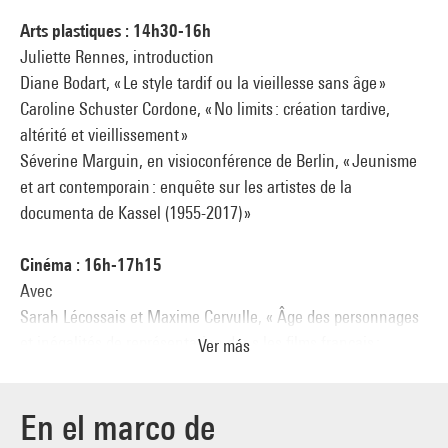
Arts plastiques : 14h30-16h
Juliette Rennes, introduction
Diane Bodart, « Le style tardif ou la vieillesse sans âge »
Caroline Schuster Cordone, « No limits : création tardive,
altérité et vieillissement »
Séverine Marguin, en visioconférence de Berlin, « Jeunisme
et art contemporain : enquête sur les artistes de la
documenta de Kassel (1955-2017) »
Cinéma : 16h-17h15
Avec
Sarah Lécossais et Maxime Cervulle, « Âge des personnages
et inégalités de représentation dans les films français :
Ver más
résultats de l’enquête Cinégalités »
Louis Pastor, « Faire et ne pas faire son âge : les conditions
En el marco de
d'emploi des comédiennes »