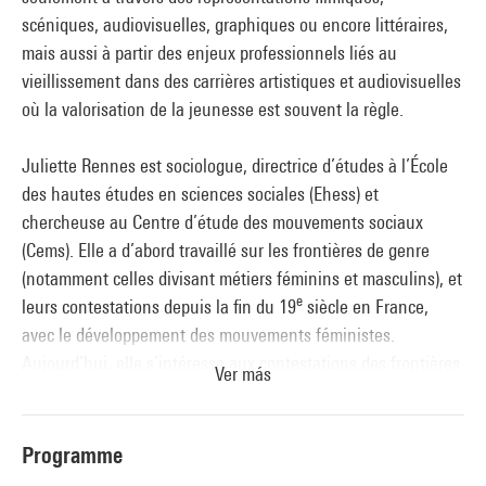
scéniques, audiovisuelles, graphiques ou encore littéraires,
mais aussi à partir des enjeux professionnels liés au
vieillissement dans des carrières artistiques et audiovisuelles
où la valorisation de la jeunesse est souvent la règle.
Juliette Rennes est sociologue, directrice d’études à l’École
des hautes études en sciences sociales (Ehess) et
chercheuse au Centre d’étude des mouvements sociaux
(Cems). Elle a d’abord travaillé sur les frontières de genre
(notamment celles divisant métiers féminins et masculins), et
e
leurs contestations depuis la fin du 19
siècle en France,
avec le développement des mouvements féministes.
Aujourd’hui, elle s’intéresse aux contestations des frontières
Ver más
d’âge et aux mobilisations « anti-âgistes » depuis les années
1970. À l’Ehess, elle anime en 2021-2022 les séminaires
« Approches critiques des catégories d’âge » et « Les âges du
Programme
travail ».