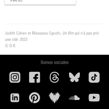
14 ene 2022
Sarah Lécossais
et
Maxime Cervulle
« Âge des personnages et inégalités de représentation dans
les films français : résultats de l’enquête Cinégalités »
Sarah Lécossais est maîtresse de conférences à l’université
Sorbonne Paris Nord (LabSIC) et Maxime Cervulle est
Judith Cahen et Masayasu Eguchi,
Un film qui n’a pas pris
professeur à l’université Paris 8 - Centre d’études sur les
une ride
. 2022
médias, les technologies et l’internationalisation (Cemti).
© D.R.
Leurs recherches en Sciences de l’information et de la
communication portent sur les médias et la construction des
Somos sociales
imaginaires sociaux, notamment en lien avec le genre, la
classe et les processus de racialisation. Ensemble, ils
présentent l’enquête Cinégalités, sur les différentiels de
visibilité dans le cinéma français, et évoquent les inégalités
de représentation liées à l’âge dans son interaction avec
d’autres caractéristiques sociales.
Louis Pastor