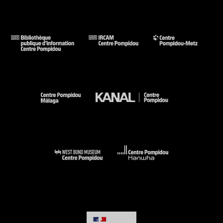
reconversions professionnelles »
Maîtresse de conférences à Paris Nanterre, Marine Cordier
est sociologue et mène des recherches sur la
professionnalisation des arts du cirque et les carrières des
danseurs et circassiens, ainsi que sur les métiers de cadres
administratifs et techniques du secteur théâtral.
Cécile Proust
« Ce que l’âge apporte à la danse, un projet de recherche »
La chorégraphe et danseuse Cécile Proust propose une
intervention sur le projet de recherche qu’elle mène.
« Pratiques, styles de danse et contextes culturels »
En analysant des extraits de chorégraphies, Cécile Proust
investit dans un second temps l’articulation entre corps, âge
et danse dans différents styles de danse.