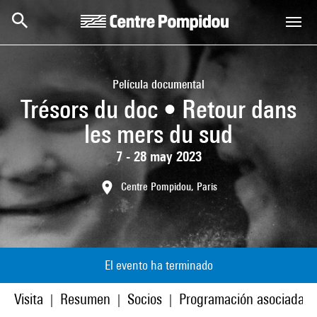
Skip to main content
Centre Pompidou
Película documental
Trésors du doc • Retour dans
les mers du sud
7 - 28 may 2023
Centre Pompidou, Paris
El evento ha terminado
Visita
Resumen
Socios
Programación asociada
|
|
|