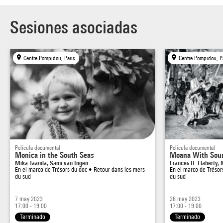
Sesiones asociadas
Centre Pompidou, Paris
Centre Pompidou, P
Película documental
Película documental
Monica in the South Seas
Moana With Sou
Mika Taanila, Sami van Ingen
Frances H. Flaherty,
En el marco de
Trésors du doc • Retour dans les mers
En el marco de
Trésor
du sud
du sud
7 may 2023
28 may 2023
17:00 - 19:00
17:00 - 19:00
Terminado
Terminado