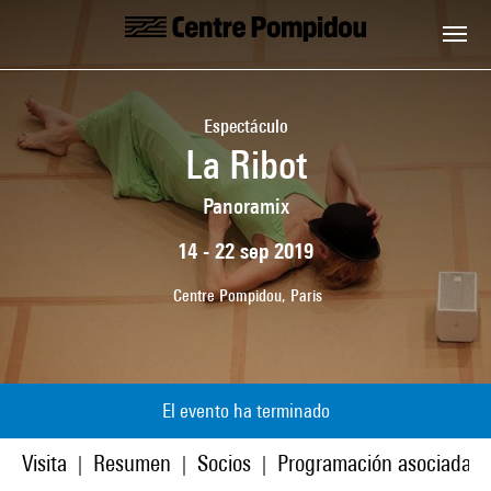
Skip to main content
Centre Pompidou
Espectáculo
La Ribot
Panoramix
14 - 22 sep 2019
Centre Pompidou, Paris
El evento ha terminado
Visita
Resumen
Socios
Programación asociada
|
|
|
|