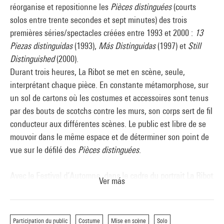
réorganise et repositionne les
Pièces distinguées
(courts
solos entre trente secondes et sept minutes) des trois
premières séries/spectacles créées entre 1993 et 2000 :
13
Piezas distinguidas
(1993),
Más Distinguidas
(1997) et
Still
Distinguished
(2000).
Durant trois heures, La Ribot se met en scène, seule,
interprétant chaque pièce. En constante métamorphose, sur
un sol de cartons où les costumes et accessoires sont tenus
par des bouts de scotchs contre les murs, son corps sert de fil
conducteur aux différentes scènes. Le public est libre de se
mouvoir dans le même espace et de déterminer son point de
vue sur le défilé des
Pièces distinguées
.
Avec le Festival d’Automne, dans le cadre du portrait La Ribot
Ver más
Créé, dirigé et interprété par
La Ribot
Création lumières pour la reprise 2019 :
Eric Wurtz
Participation du public
Costume
Mise en scène
Solo