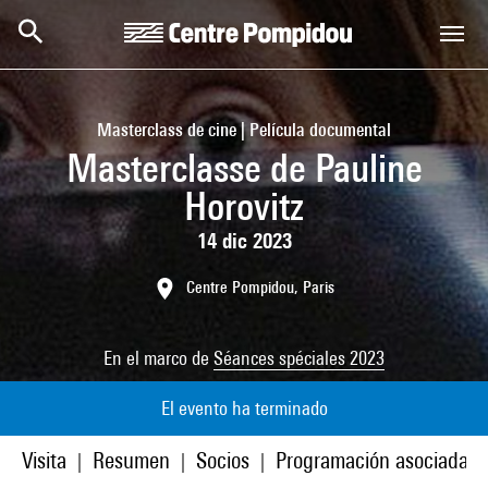
Skip to main content
Centre Pompidou
Masterclass de cine | Película documental
Masterclasse de Pauline
Horovitz
14 dic 2023
Centre Pompidou, Paris
En el marco de
Séances spéciales 2023
El evento ha terminado
Visita
Resumen
Socios
Programación asociada
|
|
|