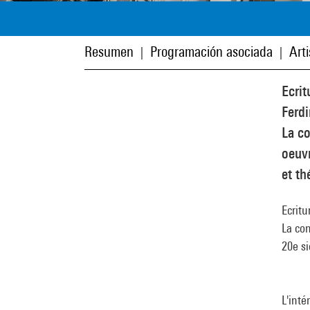
Resumen
Programación asociada
Art
|
|
Ecrit
Ferdi
La co
oeuvr
et th
Ecritu
La con
20e si
L'inté