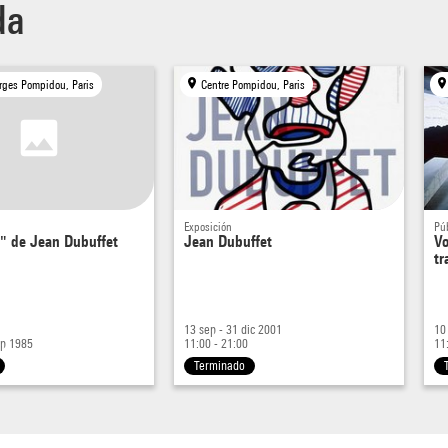
da
rges Pompidou, Paris
Centre Pompidou, Paris
Exposición
Pú
" de Jean Dubuffet
Jean Dubuffet
Vo
tr
13 sep - 31 dic 2001
10
ep 1985
11:00 - 21:00
11
Terminado