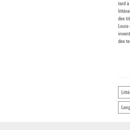
tard à
littér
des ti
Louis
invent
des t
Litt
Lang