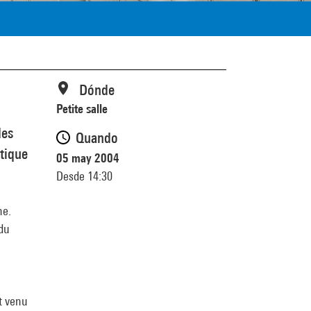
Dónde
Petite salle
des
Quando
étique
05 may 2004
Desde 14:30
ne.
 du
st venu