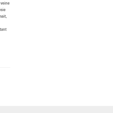
 veine
ésie
mait,
rtant