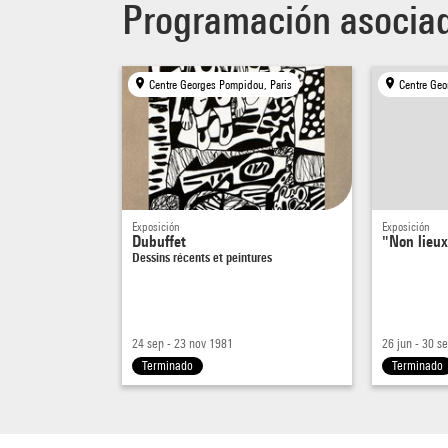
Programación asocia
Centre Georges Pompidou, Paris
Centre Geo
Exposición
Exposición
Dubuffet
"Non lieux
Dessins récents et peintures
24 sep - 23 nov 1981
26 jun - 30 s
Terminado
Terminado