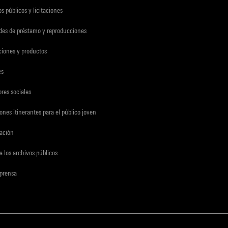
s públicos y licitaciones
udes de préstamo y reproducciones
ciones y productos
es
res sociales
ones itinerantes para el público joven
gación
a los archivos públicos
 prensa