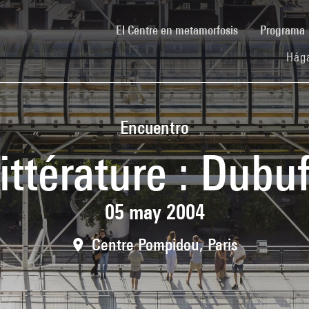
(current)
El Centre en metamorfosis
Programa
Hága
Encuentro
ittérature : Dubu
05 may 2004
Centre Pompidou, Paris