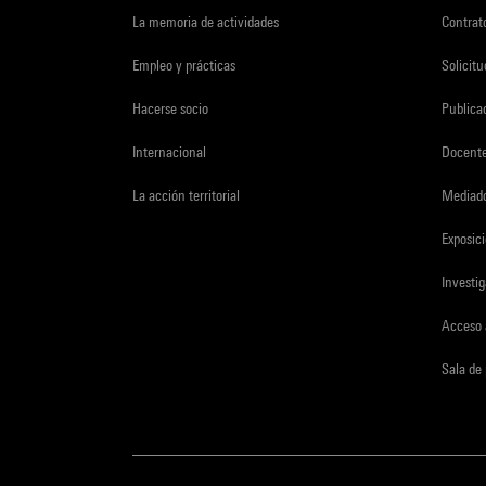
La memoria de actividades
Contrato
Empleo y prácticas
Solicit
Hacerse socio
Publica
Internacional
Docent
La acción territorial
Mediado
Exposici
Investi
Acceso 
Sala de