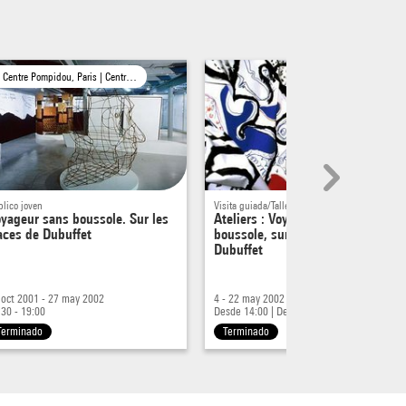
Centre Pompidou, Paris | Centre Georges Pompidou, Paris
blico joven
Visita guiada/Taller
yageur sans boussole. Sur les
Ateliers : Voyageur sans
aces de Dubuffet
boussole, sur les traces de
Dubuffet
 oct 2001 - 27 may 2002
4 - 22 may 2002
:30 - 19:00
Desde 14:00
|
Desde 11:30
Terminado
Terminado