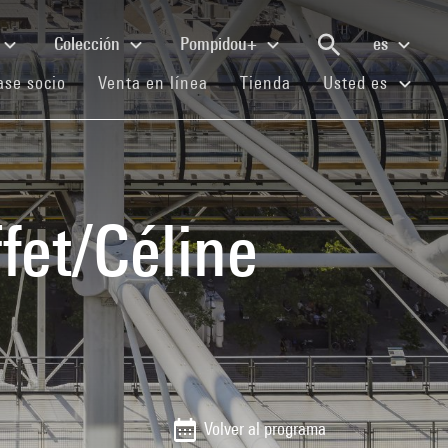
Colección
Pompidou+
es
(current)
(current)
(current)
se socio
Venta en línea
Tienda
Usted es
ffet/Céline
Volver al programa