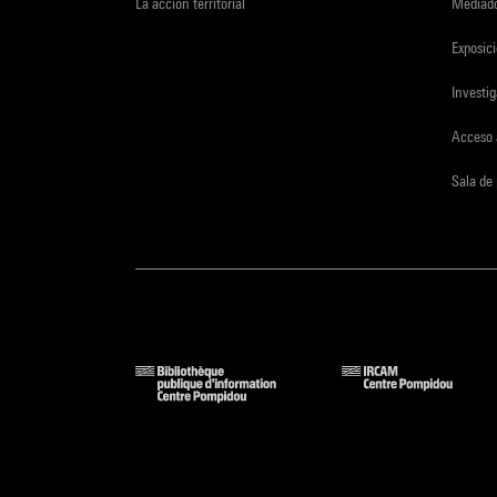
La acción territorial
Mediado
Exposici
Investi
Acceso 
Sala de