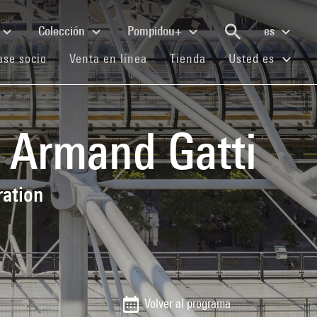
Colección
Pompidou+
es
(current)
(current)
(current)
se socio
Venta en línea
Tienda
Usted es
e Armand Gatti
ration
Volver al programa