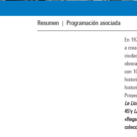
Resumen
Programación asociada
|
En 197
a crea
ciuda
obrer
con 10
histor
histor
Proyec
Le Lio
45'
y
La
«Regar
colecc