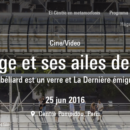
(current)
El Centre en metamorfosis
Programa
Hága
Cine/Video
age et ses ailes d
éliard est un verre et La Dernière émig
25 jun 2016
Centre Pompidou, Paris
t film