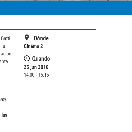
Dónde
 Gatti
 la
Cinéma 2
ración
Quando
enta
25 jun 2016
14:00 - 15:15
rre
,
 las