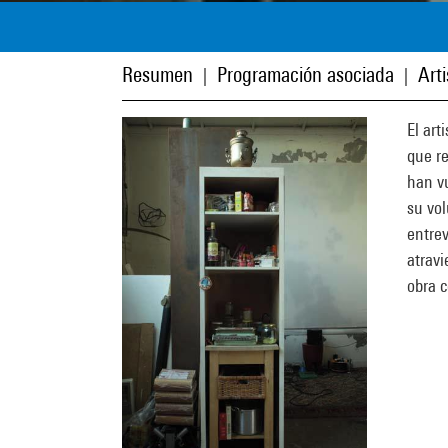
Resumen
Programación asociada
Art
|
|
El art
que re
han vu
su vol
entrev
atravi
obra c