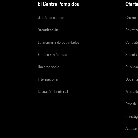
El Centre Pompidou
Oferta
¿Quiénes somos?
Grupos
Organización
Privati
La memoria de actividades
Contrato
Empleo y prácticas
Solicit
Hacerse socio
Publica
Internacional
Docent
La acción territorial
Mediado
Exposici
Investi
Acceso 