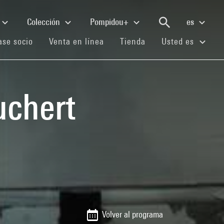
Colección
Pompidou+
es
(current)
(current)
(current)
se socio
Venta en línea
Tienda
Usted es
uchert
Volver al programa