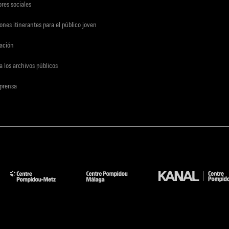
res sociales
ones itinerantes para el público joven
gación
a los archivos públicos
 prensa