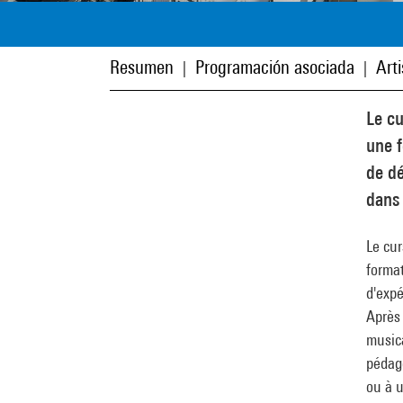
Resumen
Programación asociada
Art
|
|
Le cu
une 
de dé
dans 
Le cur
forma
d'expé
Après
musica
pédag
ou à 