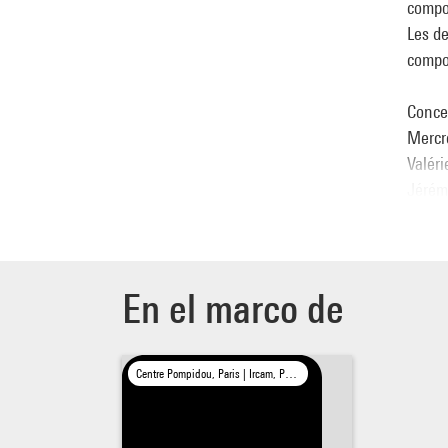
compos
Les de
compos
Conce
Mercr
Valéri
Jérémi
Vince
Nikla
Alexis
Delph
En el marco de
Créat
Parra,
Centre Pompidou, Paris | Ircam, Paris
Infor
Jean 