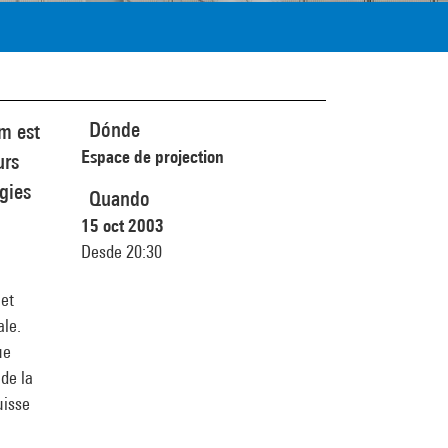
Dónde
m est
Espace de projection
urs
gies
Quando
15 oct 2003
Desde 20:30
 et
ale.
ue
 de la
uisse