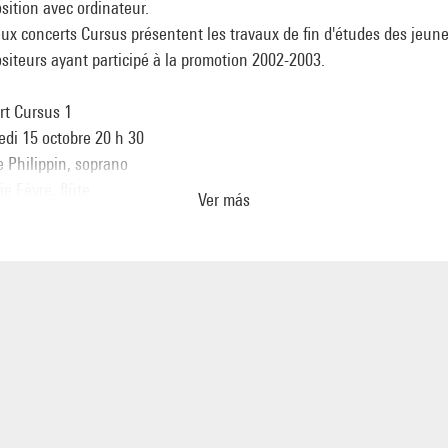
ition avec ordinateur.
ux concerts Cursus présentent les travaux de fin d'études des jeun
iteurs ayant participé à la promotion 2002-2003.
rt Cursus 1
edi 15 octobre 20 h 30
e Philippin, soprano
e Fèvre, flûte
Ver más
nt David, saxophone
s Brommare, percussions
 Descharmes, violoncelle
ine Caron, danseuse
ions de Alastair Bannerman, Alexandre Lunsqui, Jesper Nordin, Hèc
 Leilei Tian
matique musicale Ircam
Lochard, Mikhail Malt, Benjamin Thigpen, assistants musicaux