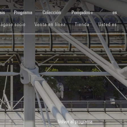
(current)
sis
Programa
Colección
Pompidou+
es
(current)
(current)
(current)
ágase socio
Venta en línea
Tienda
Usted es
1
Volver al programa