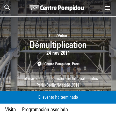
Skip to main content
Centre Pompidou
Cine/Video
Démultiplication
24 nov 2011
Centre Pompidou, Paris
En el marco de
Les Rencontres Internationales
Paris/Berlin/Madrid 2011
El evento ha terminado
Visita
Programación asociada
|