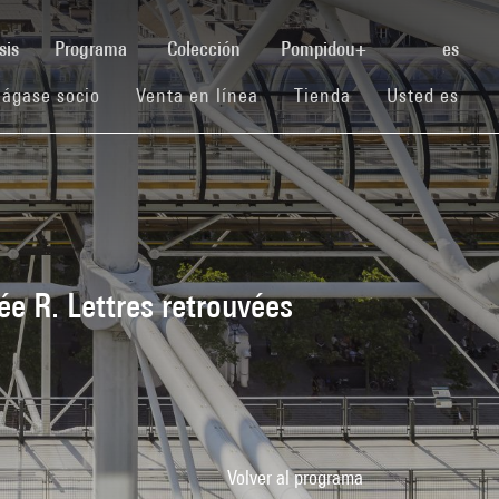
(current)
sis
Programa
Colección
Pompidou+
es
(current)
(current)
(current)
ágase socio
Venta en línea
Tienda
Usted es
.
e R. Lettres retrouvées
Volver al programa