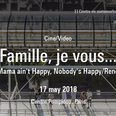
El Centre en metamorfo
H
Cine/Video
Famille, je vous..
Mama ain't Happy, Nobody's Happy/René
17 may 2018
Centre Pompidou, Paris