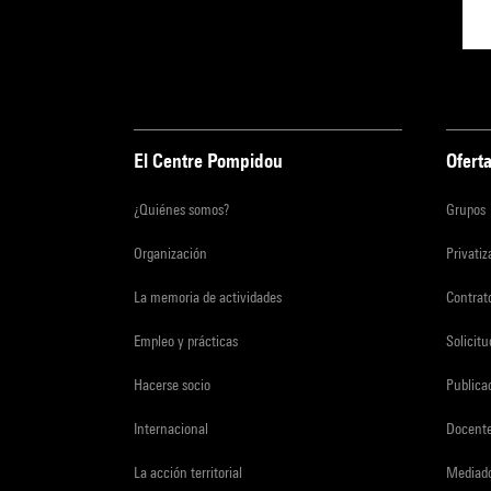
El Centre Pompidou
Oferta
¿Quiénes somos?
Grupos
Organización
Privati
La memoria de actividades
Contrato
Empleo y prácticas
Solicit
Hacerse socio
Publica
Internacional
Docent
La acción territorial
Mediado