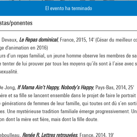
El evento ha terminado
istas/ponentes
e Devaux,
Le Repas dominical
, France, 2015, 14' (César du meilleur c
ge d'animation en 2016)
urs d’un repas familial, un jeune homme observe les membres de sa
e tenter de lui prouver par tous les moyens qu’ils sont à l’aise avec 
exualité.
e Jong,
If Mama Ain’t Happy, Nobody’s Happy
, Pays-Bas, 2014, 25'
re et sa fille se lancent ensemble dans le projet de faire le portrait
 générations de femmes de leur famille, qui toutes ont dû s’en sorti
s. Une mystérieuse tradition familiale émerge progressivement. U
ion dont la mère est fière, mais dont la fille doute.
Reboulleau,
Renée R. Lettres retrouvées
, France, 2014, 19'