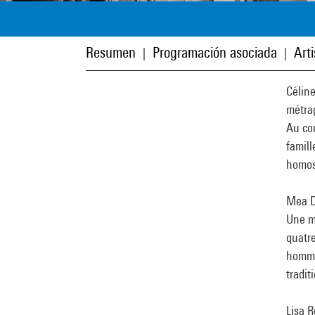
Resumen
Programación asociada
Art
|
|
Célin
métra
Au co
famill
homos
Mea D
Une mè
quatre
homme
tradit
Lisa 