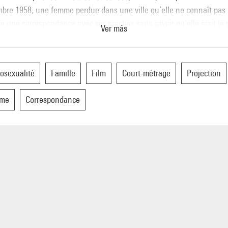
bre 1958, une femme perdue dans une ville qu’elle ne connaît pas
e une correspondance avec ses proches sans savoir qu’elle écrit le
Ver más
dernière année de sa vie.
osexualité
Famille
Film
Court-métrage
Projection
me
Correspondance