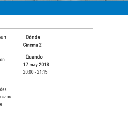
Dónde
ourt
Cinéma 2
Quando
son
17 may 2018
20:00 - 21:15
 des
r sans
ne