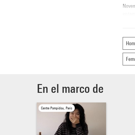
Novem
entam
de la 
Hom
Fem
En el marco de
Centre Pompidou, Paris