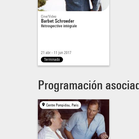
Cine/Video
Barbet Schroeder
Rétrospective intégrale
21 abr - 11 jun 2017
Terminado
Programación asocia
Centre Pompidou, Paris