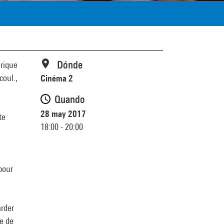
Dónde
érique
coul.,
Cinéma 2
Quando
28 may 2017
te
18:00 - 20:00
pour
arder
ie de