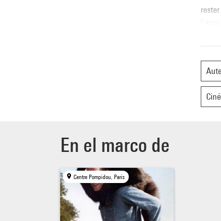
rester
l’époq
2006
Le fil
Aut
Partie
Partie
Cin
En el marco de
Centre Pompidou, Paris