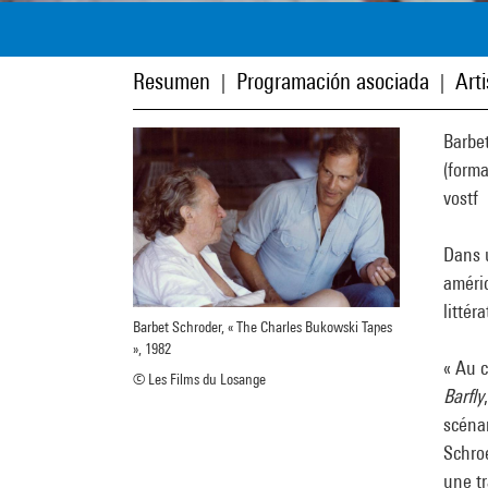
Resumen
Programación asociada
Art
|
|
Barbe
(forma
vostf
Dans u
améri
littér
Barbet Schroder, « The Charles Bukowski Tapes
», 1982
« Au 
© Les Films du Losange
Barfly
scénar
Schroe
une tr