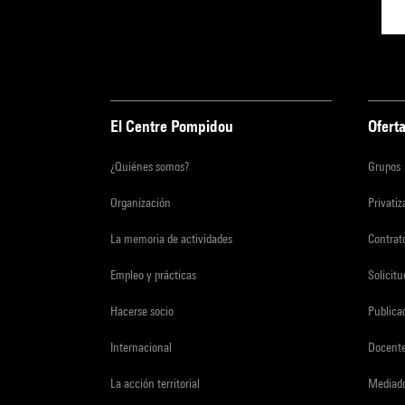
El Centre Pompidou
Oferta
¿Quiénes somos?
Grupos
Organización
Privati
La memoria de actividades
Contrato
Empleo y prácticas
Solicit
Hacerse socio
Publica
Internacional
Docent
La acción territorial
Mediado