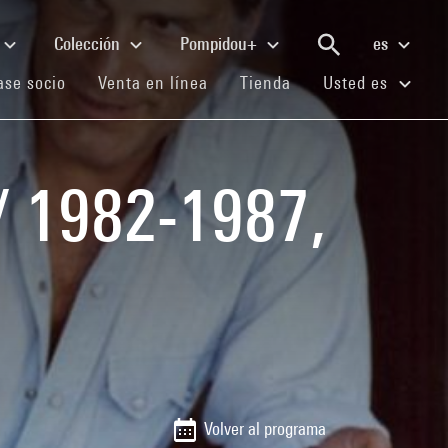
Colección
Pompidou+
es
(current)
(current)
(current)
se socio
Venta en línea
Tienda
Usted es
/ 1982-1987,
Volver al programa