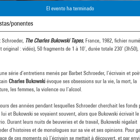
El evento ha terminado
istas/ponentes
t Schroeder,
The Charles Bukowski Tapes
, France, 1982, fichier num
t original : vidéo), 50 fragments de 1 à 10’, durée totale 230’ (3h50), 
ne série d’entretiens menés par Barbet Schroeder, l’écrivain et poè
cain
Charles Bukowski
évoque ses obsessions sur la vie, la mort, la
ature, les femmes, la violence ou l’alcool.
cours des années pendant lesquelles Schroeder cherchait les fonds 
, lui et Bukowski se voyaient souvent, alors que Bukowski écrivait le
io. Durant leurs nuits de beuveries et de travail, Bukowski régalait
der d’histoires et de monologues sur sa vie et ses opinions. Pour g
ace de ces moments où l’écrivain se mettait à découvert, et par env