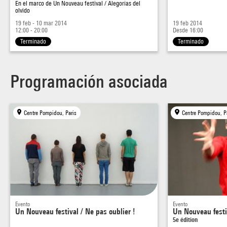
Una propuesta de Bernard Blistène y Jean-Pierre Criqui,
En el marco de
Un Nouveau festival / Alegorías del
olvido
Parole au Centre Pompidou
19 feb - 10 mar 2014
19 feb 2014
12:00 - 20:00
Desde 16:00
Terminado
Terminado
Programación asociada
Centre Pompidou, Paris
Centre Pompidou, P
Evento
Evento
Un Nouveau festival / Ne pas oublier !
Un Nouveau festi
5e édition