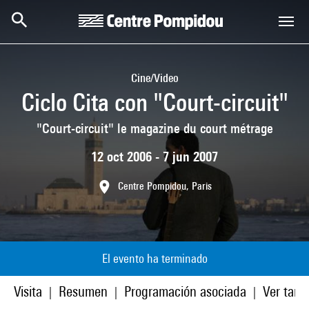
Skip to main content
Centre Pompidou
Cine/Video
Ciclo Cita con "Court-circuit"
"Court-circuit" le magazine du court métrage
12 oct 2006 - 7 jun 2007
Centre Pompidou, Paris
El evento ha terminado
Visita
Resumen
Programación asociada
Ver tamb
|
|
|