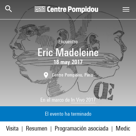
Skip to main content
Centre Pompidou
Encuentro
Eric Madeleine
18 may 2017
Centre Pompidou, Paris
En el marco de
In Vivo 2017
El evento ha terminado
Visita
Resumen
Programación asociada
Medios
|
|
|