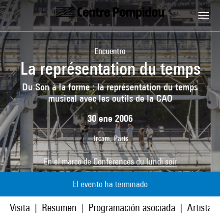
Skip to main content
Centre Pompidou
Encuentro
La représentation du temps
Du Son à la forme : la représentation du temps
musical avec les outils de la CAO
30 ene 2006
Ircam, Paris
En el marco de
Conférences du lundi soir
El evento ha terminado
Visita
Resumen
Programación asociada
Artistas
|
|
|